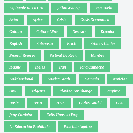
Espionaje De La CIA
Julian Assange
Venezuela
Actor
Africa
Crisis
Crisis Economica
Cultura
Cultura Libre
Desastre
Ecuador
English
Entrevista
Erick
Estados Unidos
Federal Reserve
Festival De Rock
Hambre
Ibague
Ingles
Iran
Jona Camacho
Multinacional
Musica Gratis
Nomada
Noticias
Onu
Origenes
Playing For Change
Ragtime
Rusia
Texto
2025
Carlos Gardel
Debt
Jany Cordoba
Kelly Hansen (Voz)
La Educación Prohibida
Panchito Aguirre