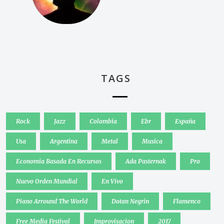
TAGS
Rock
Jazz
Colombia
Ebr
España
Usa
Argentina
Metal
Musica
Economia Basada En Recursos
Ada Pasternak
Pro
Nuevo Orden Mundial
En Vivo
Piano Arround The World
Dotan Negrin
Flamenco
Free Media Festival
Improvisacion
2017