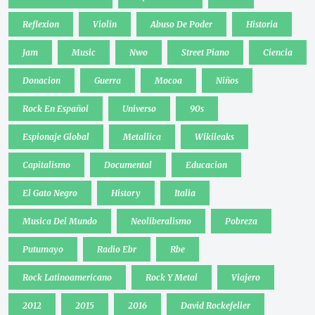
Reflexion
Violin
Abuso De Poder
Historia
Jam
Music
Nwo
Street Piano
Ciencia
Donacion
Guerra
Mocoa
Niños
Rock En Español
Universo
90s
Espionaje Global
Metallica
Wikileaks
Capitalismo
Documental
Educacion
El Gato Negro
History
Italia
Musica Del Mundo
Neoliberalismo
Pobreza
Putumayo
Radio Ebr
Rbe
Rock Latinoamericano
Rock Y Metal
Viajero
2012
2015
2016
David Rockefeller