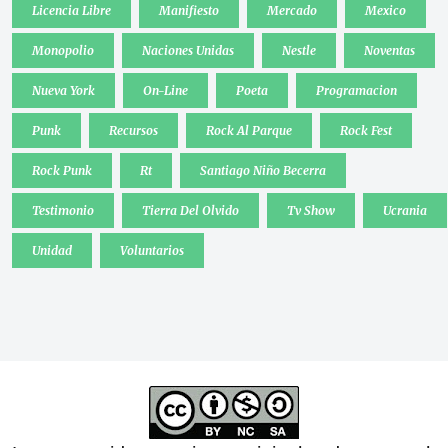
Licencia Libre
Manifiesto
Mercado
Mexico
Monopolio
Naciones Unidas
Nestle
Noventas
Nueva York
On-Line
Poeta
Programacion
Punk
Recursos
Rock Al Parque
Rock Fest
Rock Punk
Rt
Santiago Niño Becerra
Testimonio
Tierra Del Olvido
Tv Show
Ucrania
Unidad
Voluntarios