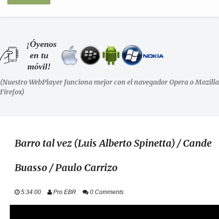
INICIO
¡Óyenos
en tu
SHOWS
móvil!
(Nuestro WebPlayer funciona mejor con el navegador Opera o Mozilla
LA RADIO
Firefox)
PODCASTS
STAFF
Barro tal vez (Luis Alberto Spinetta) / Cande
Buasso / Paulo Carrizo
EVENTOS
5:34:00
Pro EBR
0 Comments
+ INFO