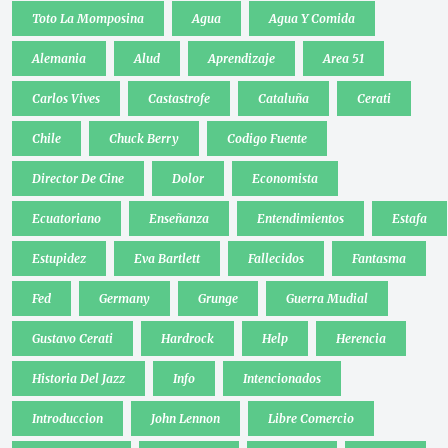
Toto La Momposina
Agua
Agua Y Comida
Alemania
Alud
Aprendizaje
Area 51
Carlos Vives
Castastrofe
Cataluña
Cerati
Chile
Chuck Berry
Codigo Fuente
Director De Cine
Dolor
Economista
Ecuatoriano
Enseñanza
Entendimientos
Estafa
Estupidez
Eva Bartlett
Fallecidos
Fantasma
Fed
Germany
Grunge
Guerra Mudial
Gustavo Cerati
Hardrock
Help
Herencia
Historia Del Jazz
Info
Intencionados
Introduccion
John Lennon
Libre Comercio