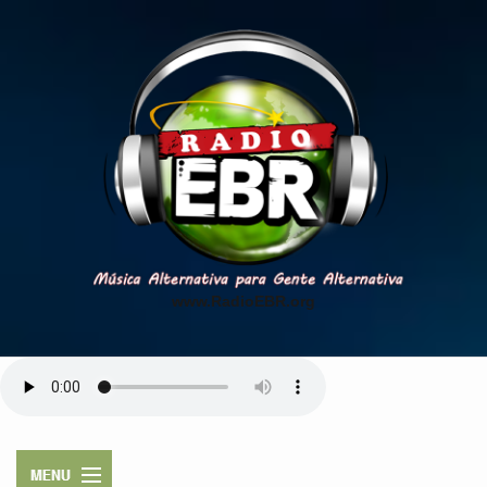
www.RadioEBR.org