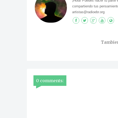
¡Hola! Puedes hacer tu parte 
compartiendo tus pensamiento
artistas@radioebr.org
Tambien 
0 comments: