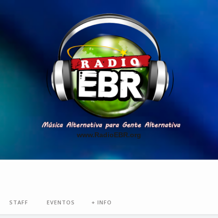
www.RadioEBR.org
STAFF
EVENTOS
+ INFO