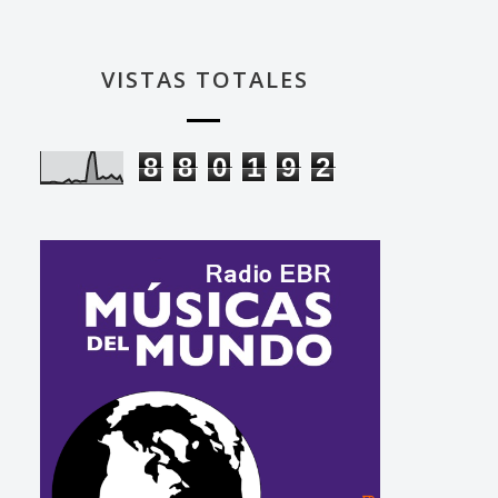
VISTAS TOTALES
8
8
0
1
9
2