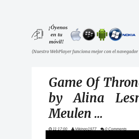
¡Óyenos
en tu
móvil!
(Nuestro WebPlayer funciona mejor con el navegador 
Game Of Throne
by Alina Les
Meulen ...
11:17:00
Vikingo1977
0 Comments