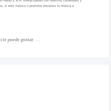
en Radio E.B.R, interactuando con nuestros contenidos y
s, si eres músico o promotor envianos tu música a
te puede gustar . . .