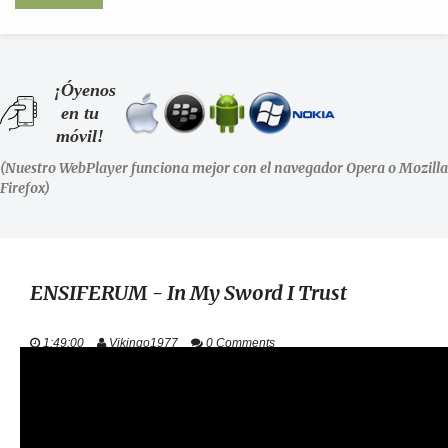
INICIO
¡Óyenos
en tu
SHOWS
móvil!
(Nuestro WebPlayer funciona mejor con el navegador Opera o Mozilla
LA RADIO
Firefox)
PODCASTS
STAFF
ENSIFERUM - In My Sword I Trust
EVENTOS
1:49:00
Vikingo1977
0 Comments
+ INFO