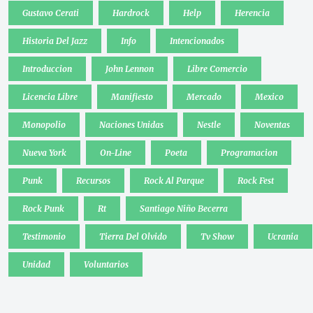
Gustavo Cerati
Hardrock
Help
Herencia
Historia Del Jazz
Info
Intencionados
Introduccion
John Lennon
Libre Comercio
Licencia Libre
Manifiesto
Mercado
Mexico
Monopolio
Naciones Unidas
Nestle
Noventas
Nueva York
On-Line
Poeta
Programacion
Punk
Recursos
Rock Al Parque
Rock Fest
Rock Punk
Rt
Santiago Niño Becerra
Testimonio
Tierra Del Olvido
Tv Show
Ucrania
Unidad
Voluntarios