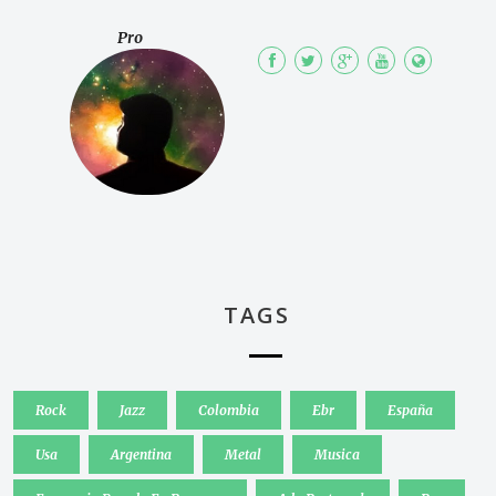
Pro
TAGS
Rock
Jazz
Colombia
Ebr
España
Usa
Argentina
Metal
Musica