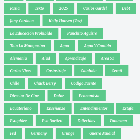
Rusia
Texto
2025
Carlos Gardel
Debt
Jany Cordoba
Kelly Hansen (Voz)
La Educación Prohibida
Panchito Aguirre
Toto La Momposina
Agua
Agua Y Comida
Alemania
Alud
Aprendizaje
Area 51
Carlos Vives
Castastrofe
Cataluña
Cerati
Chile
Chuck Berry
Codigo Fuente
Director De Cine
Dolor
Economista
Ecuatoriano
Enseñanza
Entendimientos
Estafa
Estupidez
Eva Bartlett
Fallecidos
Fantasma
Fed
Germany
Grunge
Guerra Mudial