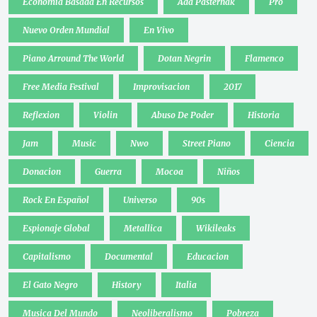
Economia Basada En Recursos
Ada Pasternak
Pro
Nuevo Orden Mundial
En Vivo
Piano Arround The World
Dotan Negrin
Flamenco
Free Media Festival
Improvisacion
2017
Reflexion
Violin
Abuso De Poder
Historia
Jam
Music
Nwo
Street Piano
Ciencia
Donacion
Guerra
Mocoa
Niños
Rock En Español
Universo
90s
Espionaje Global
Metallica
Wikileaks
Capitalismo
Documental
Educacion
El Gato Negro
History
Italia
Musica Del Mundo
Neoliberalismo
Pobreza