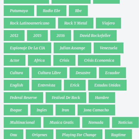
Putumayo
Radio Ebr
Rbe
Rock Latinoamericano
Rock Y Metal
Viajero
2012
2015
2016
David Rockefeller
Espionaje De La CIA
Julian Assange
Venezuela
Actor
Africa
Crisis
Crisis Economica
Cultura
Cultura Libre
Desastre
Ecuador
English
Entrevista
Erick
Estados Unidos
Federal Reserve
Festival De Rock
Hambre
Ibague
Ingles
Iran
Jona Camacho
Multinacional
Musica Gratis
Nomada
Noticias
Onu
Origenes
Playing For Change
Ragtime