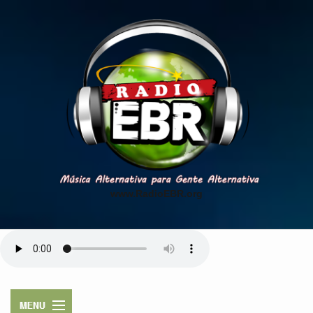
www.RadioEBR.org