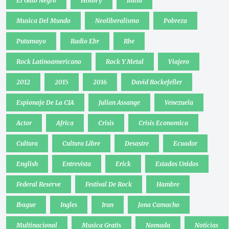
El Gato Negro
History
Italia
Musica Del Mundo
Neoliberalismo
Pobreza
Putumayo
Radio Ebr
Rbe
Rock Latinoamericano
Rock Y Metal
Viajero
2012
2015
2016
David Rockefeller
Espionaje De La CIA
Julian Assange
Venezuela
Actor
Africa
Crisis
Crisis Economica
Cultura
Cultura Libre
Desastre
Ecuador
English
Entrevista
Erick
Estados Unidos
Federal Reserve
Festival De Rock
Hambre
Ibague
Ingles
Iran
Jona Camacho
Multinacional
Musica Gratis
Nomada
Noticias