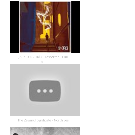
JACK ROZZ TRÍO - Despertar - Full
A...
The Zawinul Syndicate - North Sea
J...