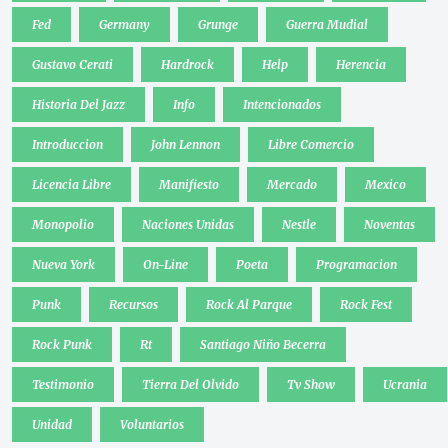
Fed
Germany
Grunge
Guerra Mudial
Gustavo Cerati
Hardrock
Help
Herencia
Historia Del Jazz
Info
Intencionados
Introduccion
John Lennon
Libre Comercio
Licencia Libre
Manifiesto
Mercado
Mexico
Monopolio
Naciones Unidas
Nestle
Noventas
Nueva York
On-Line
Poeta
Programacion
Punk
Recursos
Rock Al Parque
Rock Fest
Rock Punk
Rt
Santiago Niño Becerra
Testimonio
Tierra Del Olvido
Tv Show
Ucrania
Unidad
Voluntarios