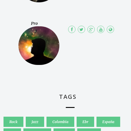
Pro
TAGS
Rock
Jazz
Colombia
Ebr
España