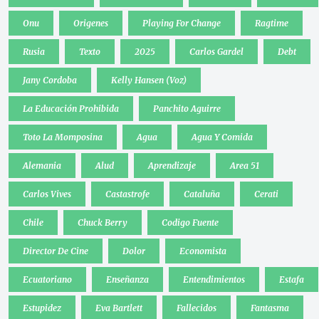
Onu
Origenes
Playing For Change
Ragtime
Rusia
Texto
2025
Carlos Gardel
Debt
Jany Cordoba
Kelly Hansen (Voz)
La Educación Prohibida
Panchito Aguirre
Toto La Momposina
Agua
Agua Y Comida
Alemania
Alud
Aprendizaje
Area 51
Carlos Vives
Castastrofe
Cataluña
Cerati
Chile
Chuck Berry
Codigo Fuente
Director De Cine
Dolor
Economista
Ecuatoriano
Enseñanza
Entendimientos
Estafa
Estupidez
Eva Bartlett
Fallecidos
Fantasma