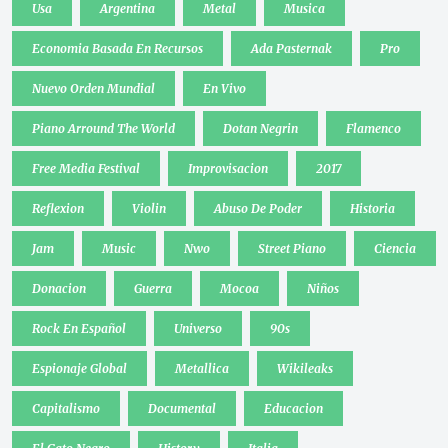
Usa
Argentina
Metal
Musica
Economia Basada En Recursos
Ada Pasternak
Pro
Nuevo Orden Mundial
En Vivo
Piano Arround The World
Dotan Negrin
Flamenco
Free Media Festival
Improvisacion
2017
Reflexion
Violin
Abuso De Poder
Historia
Jam
Music
Nwo
Street Piano
Ciencia
Donacion
Guerra
Mocoa
Niños
Rock En Español
Universo
90s
Espionaje Global
Metallica
Wikileaks
Capitalismo
Documental
Educacion