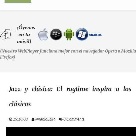
INICIO
¡Óyenos
en tu
SHOWS
móvil!
(Nuestro WebPlayer funciona mejor con el navegador Opera o Mozilla
LA RADIO
Firefox)
PODCASTS
STAFF
Jazz y clásica: El ragtime inspira a los
clásicos
EVENTOS
19:10:00
@radioEBR
0 Comments
+ INFO