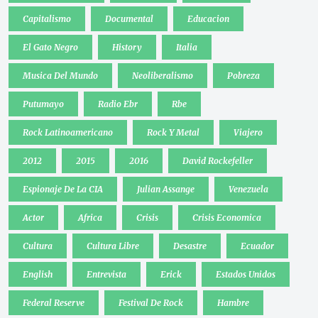
Capitalismo
Documental
Educacion
El Gato Negro
History
Italia
Musica Del Mundo
Neoliberalismo
Pobreza
Putumayo
Radio Ebr
Rbe
Rock Latinoamericano
Rock Y Metal
Viajero
2012
2015
2016
David Rockefeller
Espionaje De La CIA
Julian Assange
Venezuela
Actor
Africa
Crisis
Crisis Economica
Cultura
Cultura Libre
Desastre
Ecuador
English
Entrevista
Erick
Estados Unidos
Federal Reserve
Festival De Rock
Hambre