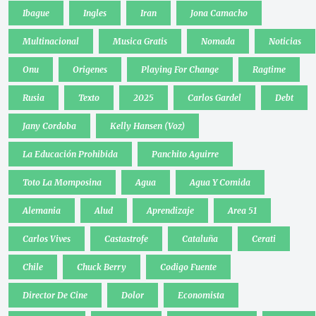
Ibague
Ingles
Iran
Jona Camacho
Multinacional
Musica Gratis
Nomada
Noticias
Onu
Origenes
Playing For Change
Ragtime
Rusia
Texto
2025
Carlos Gardel
Debt
Jany Cordoba
Kelly Hansen (Voz)
La Educación Prohibida
Panchito Aguirre
Toto La Momposina
Agua
Agua Y Comida
Alemania
Alud
Aprendizaje
Area 51
Carlos Vives
Castastrofe
Cataluña
Cerati
Chile
Chuck Berry
Codigo Fuente
Director De Cine
Dolor
Economista