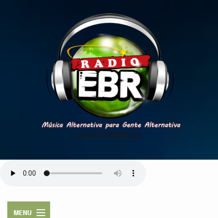
www.RadioEBR.org