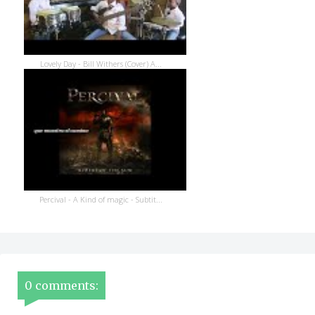
Lovely Day - Bill Withers (Cover) A...
Percival - A Kind of magic - Subtit...
0 comments: