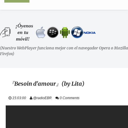
INICIO
¡Óyenos
en tu
SHOWS
móvil!
(Nuestro WebPlayer funciona mejor con el navegador Opera o Mozilla
LA RADIO
Firefox)
PODCASTS
STAFF
『Besoin d'amour』(by Lita)
EVENTOS
15:03:00
@radioEBR
0 Comments
+ INFO