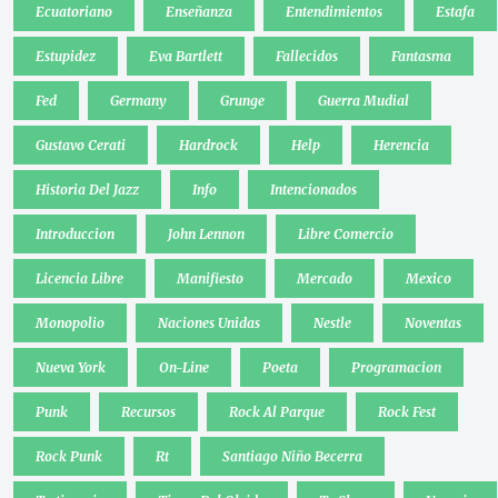
Ecuatoriano
Enseñanza
Entendimientos
Estafa
Estupidez
Eva Bartlett
Fallecidos
Fantasma
Fed
Germany
Grunge
Guerra Mudial
Gustavo Cerati
Hardrock
Help
Herencia
Historia Del Jazz
Info
Intencionados
Introduccion
John Lennon
Libre Comercio
Licencia Libre
Manifiesto
Mercado
Mexico
Monopolio
Naciones Unidas
Nestle
Noventas
Nueva York
On-Line
Poeta
Programacion
Punk
Recursos
Rock Al Parque
Rock Fest
Rock Punk
Rt
Santiago Niño Becerra