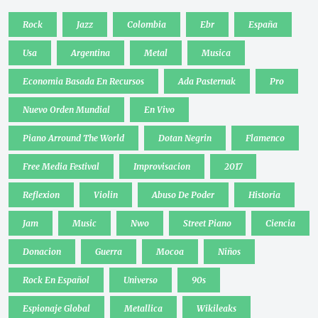
Rock
Jazz
Colombia
Ebr
España
Usa
Argentina
Metal
Musica
Economia Basada En Recursos
Ada Pasternak
Pro
Nuevo Orden Mundial
En Vivo
Piano Arround The World
Dotan Negrin
Flamenco
Free Media Festival
Improvisacion
2017
Reflexion
Violin
Abuso De Poder
Historia
Jam
Music
Nwo
Street Piano
Ciencia
Donacion
Guerra
Mocoa
Niños
Rock En Español
Universo
90s
Espionaje Global
Metallica
Wikileaks