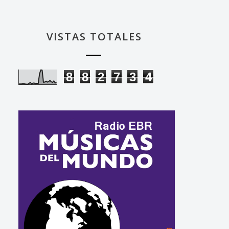
VISTAS TOTALES
8
8
2
7
3
4