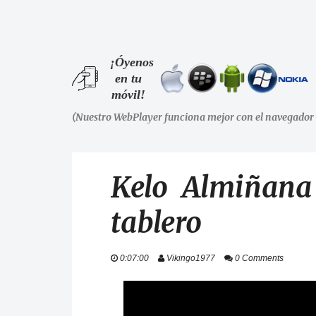
¡Óyenos
en tu
móvil!
(Nuestro WebPlayer funciona mejor con el navegador 
Kelo Almiñana
tablero
0:07:00
Vikingo1977
0 Comments