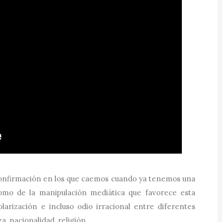
confirmación en los que caemos cuando ya tenemos una
como de la manipulación mediàtica que favorece esta
larización e incluso odio irracional entre diferentes
a, nacionalidad, religión...