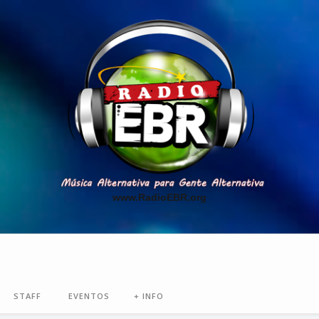
www.RadioEBR.org
STAFF
EVENTOS
+ INFO