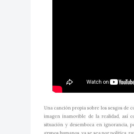
Una canción propia sobre los sesgos de 
imagen inamovible de la realidad, así 
situación y desemboca en ignorancia, po
grupos humanos, ya se sea por política, raz