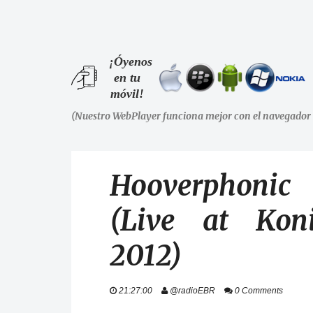
¡Óyenos
en tu
móvil!
(Nuestro WebPlayer funciona mejor con el navegador 
Hooverphonic
(Live at Koni
2012)
21:27:00
@radioEBR
0 Comments