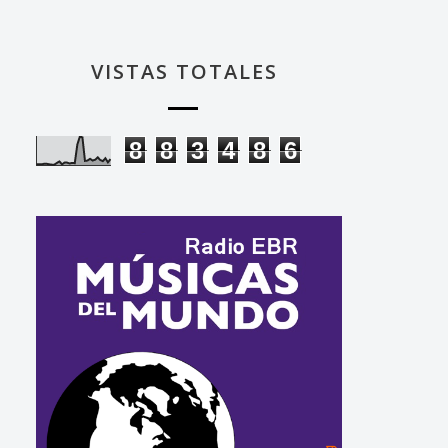
VISTAS TOTALES
8
8
3
4
8
6