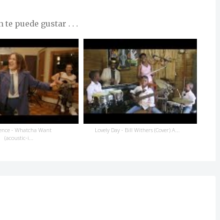
te puede gustar . . .
ence - Whatcha Want
Lovely Day - Bill Withers (Cover) A...
(acoustic-i...