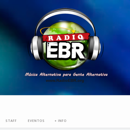
www.RadioEBR.org
STAFF
EVENTOS
+ INFO