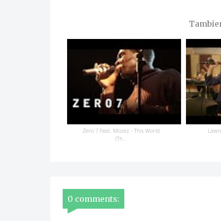
Tambien 
Zero 7 Feat. Mozez - This World
Lawr
(Th...
0 comments: