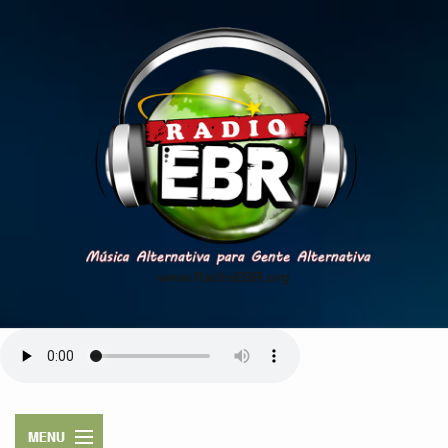
www.RadioEBR.org