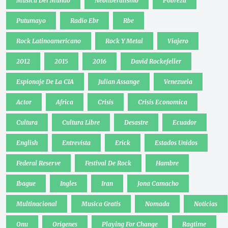
Musica Del Mundo
Neoliberalismo
Pobreza
Putumayo
Radio Ebr
Rbe
Rock Latinoamericano
Rock Y Metal
Viajero
2012
2015
2016
David Rockefeller
Espionaje De La CIA
Julian Assange
Venezuela
Actor
Africa
Crisis
Crisis Economica
Cultura
Cultura Libre
Desastre
Ecuador
English
Entrevista
Erick
Estados Unidos
Federal Reserve
Festival De Rock
Hambre
Ibague
Ingles
Iran
Jona Camacho
Multinacional
Musica Gratis
Nomada
Noticias
Onu
Origenes
Playing For Change
Ragtime