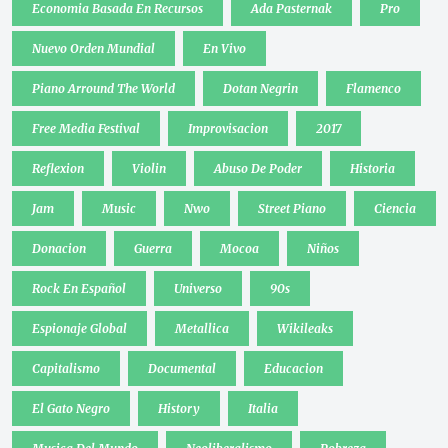
Economia Basada En Recursos
Ada Pasternak
Pro
Nuevo Orden Mundial
En Vivo
Piano Arround The World
Dotan Negrin
Flamenco
Free Media Festival
Improvisacion
2017
Reflexion
Violin
Abuso De Poder
Historia
Jam
Music
Nwo
Street Piano
Ciencia
Donacion
Guerra
Mocoa
Niños
Rock En Español
Universo
90s
Espionaje Global
Metallica
Wikileaks
Capitalismo
Documental
Educacion
El Gato Negro
History
Italia