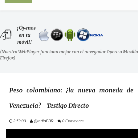
INICIO
¡Óyenos
en tu
SHOWS
móvil!
(Nuestro WebPlayer funciona mejor con el navegador Opera o Mozilla
LA RADIO
Firefox)
PODCASTS
STAFF
Peso colombiano: ¿la nueva moneda de
Venezuela? - Testigo Directo
EVENTOS
2:59:00
@radioEBR
0 Comments
+ INFO