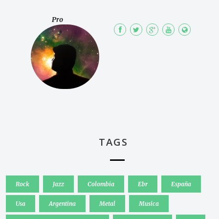
Pro
TAGS
Rock
Jazz
Colombia
Ebr
España
Usa
Argentina
Metal
Musica