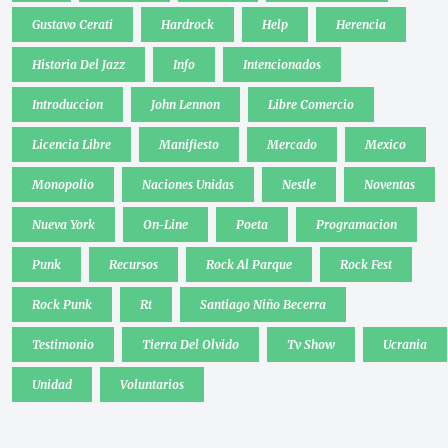
Gustavo Cerati
Hardrock
Help
Herencia
Historia Del Jazz
Info
Intencionados
Introduccion
John Lennon
Libre Comercio
Licencia Libre
Manifiesto
Mercado
Mexico
Monopolio
Naciones Unidas
Nestle
Noventas
Nueva York
On-Line
Poeta
Programacion
Punk
Recursos
Rock Al Parque
Rock Fest
Rock Punk
Rt
Santiago Niño Becerra
Testimonio
Tierra Del Olvido
Tv Show
Ucrania
Unidad
Voluntarios