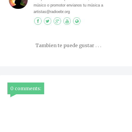
músico o promotor envianos tu música a
artistas@radioebr.org
Tambien te puede gustar . . .
0 comments: