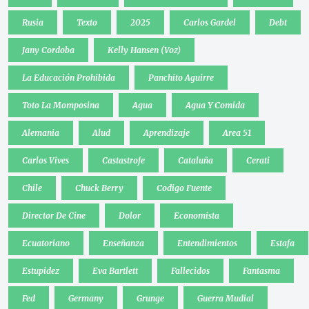
Rusia
Texto
2025
Carlos Gardel
Debt
Jany Cordoba
Kelly Hansen (Voz)
La Educación Prohibida
Panchito Aguirre
Toto La Momposina
Agua
Agua Y Comida
Alemania
Alud
Aprendizaje
Area 51
Carlos Vives
Castastrofe
Cataluña
Cerati
Chile
Chuck Berry
Codigo Fuente
Director De Cine
Dolor
Economista
Ecuatoriano
Enseñanza
Entendimientos
Estafa
Estupidez
Eva Bartlett
Fallecidos
Fantasma
Fed
Germany
Grunge
Guerra Mudial