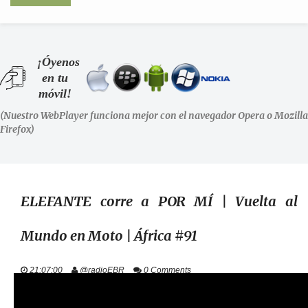
INICIO
¡Óyenos
en tu
SHOWS
móvil!
(Nuestro WebPlayer funciona mejor con el navegador Opera o Mozilla
LA RADIO
Firefox)
PODCASTS
STAFF
ELEFANTE corre a POR MÍ | Vuelta al
Mundo en Moto | África #91
EVENTOS
21:07:00
@radioEBR
0 Comments
+ INFO