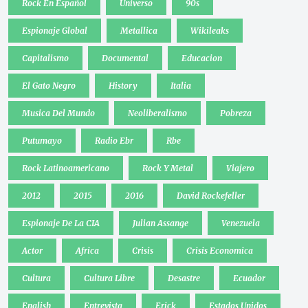
Rock En Español
Universo
90s
Espionaje Global
Metallica
Wikileaks
Capitalismo
Documental
Educacion
El Gato Negro
History
Italia
Musica Del Mundo
Neoliberalismo
Pobreza
Putumayo
Radio Ebr
Rbe
Rock Latinoamericano
Rock Y Metal
Viajero
2012
2015
2016
David Rockefeller
Espionaje De La CIA
Julian Assange
Venezuela
Actor
Africa
Crisis
Crisis Economica
Cultura
Cultura Libre
Desastre
Ecuador
English
Entrevista
Erick
Estados Unidos