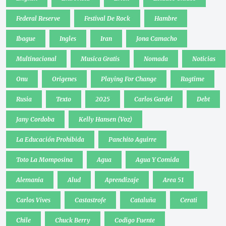
Federal Reserve
Festival De Rock
Hambre
Ibague
Ingles
Iran
Jona Camacho
Multinacional
Musica Gratis
Nomada
Noticias
Onu
Origenes
Playing For Change
Ragtime
Rusia
Texto
2025
Carlos Gardel
Debt
Jany Cordoba
Kelly Hansen (Voz)
La Educación Prohibida
Panchito Aguirre
Toto La Momposina
Agua
Agua Y Comida
Alemania
Alud
Aprendizaje
Area 51
Carlos Vives
Castastrofe
Cataluña
Cerati
Chile
Chuck Berry
Codigo Fuente