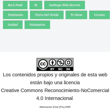
Rock Punk
Rt
Santiago Niño Becerra
Testimonio
Tierra Del Olvido
Tv Show
Ucrania
Unidad
Voluntarios
Los contenidos propios y originales de esta web
están bajo una licencia
Creative Commons Reconocimiento-NoComercial
4.0 Internacional
.
Webmaster Erick (Pro) EBR