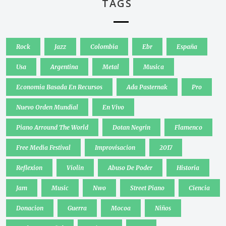
TAGS
Rock
Jazz
Colombia
Ebr
España
Usa
Argentina
Metal
Musica
Economia Basada En Recursos
Ada Pasternak
Pro
Nuevo Orden Mundial
En Vivo
Piano Arround The World
Dotan Negrin
Flamenco
Free Media Festival
Improvisacion
2017
Reflexion
Violin
Abuso De Poder
Historia
Jam
Music
Nwo
Street Piano
Ciencia
Donacion
Guerra
Mocoa
Niños