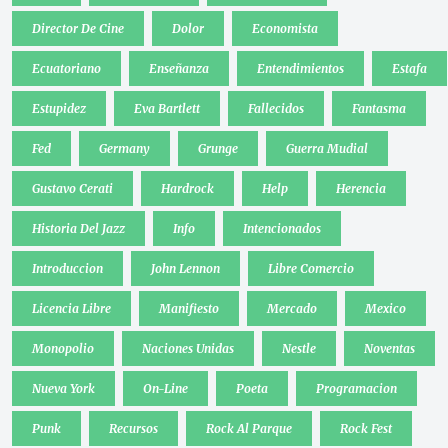
Director De Cine
Dolor
Economista
Ecuatoriano
Enseñanza
Entendimientos
Estafa
Estupidez
Eva Bartlett
Fallecidos
Fantasma
Fed
Germany
Grunge
Guerra Mudial
Gustavo Cerati
Hardrock
Help
Herencia
Historia Del Jazz
Info
Intencionados
Introduccion
John Lennon
Libre Comercio
Licencia Libre
Manifiesto
Mercado
Mexico
Monopolio
Naciones Unidas
Nestle
Noventas
Nueva York
On-Line
Poeta
Programacion
Punk
Recursos
Rock Al Parque
Rock Fest