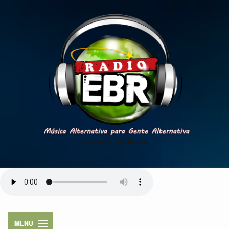
www.RadioEBR.org