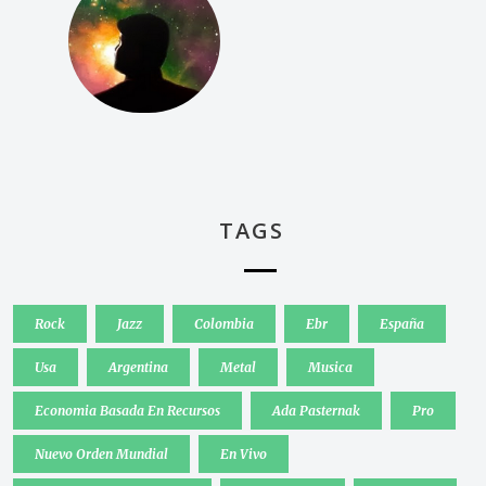
TAGS
Rock
Jazz
Colombia
Ebr
España
Usa
Argentina
Metal
Musica
Economia Basada En Recursos
Ada Pasternak
Pro
Nuevo Orden Mundial
En Vivo