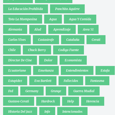
La Educación Prohibida
Panchito Aguirre
Toto La Momposina
Agua
Agua Y Comida
Alemania
Alud
Aprendizaje
Area 51
Carlos Vives
Castastrofe
Cataluña
Cerati
Chile
Chuck Berry
Codigo Fuente
Director De Cine
Dolor
Economista
Ecuatoriano
Enseñanza
Entendimientos
Estafa
Estupidez
Eva Bartlett
Fallecidos
Fantasma
Fed
Germany
Grunge
Guerra Mudial
Gustavo Cerati
Hardrock
Help
Herencia
Historia Del Jazz
Info
Intencionados