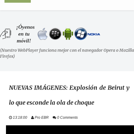
INICIO
¡Óyenos
en tu
SHOWS
móvil!
(Nuestro WebPlayer funciona mejor con el navegador Opera o Mozilla
LA RADIO
Firefox)
PODCASTS
STAFF
NUEVAS IMÁGENES: Explosión de Beirut y
lo que esconde la ola de choque
EVENTOS
13:18:00
Pro EBR
0 Comments
+ INFO