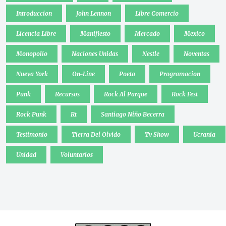
Introduccion
John Lennon
Libre Comercio
Licencia Libre
Manifiesto
Mercado
Mexico
Monopolio
Naciones Unidas
Nestle
Noventas
Nueva York
On-Line
Poeta
Programacion
Punk
Recursos
Rock Al Parque
Rock Fest
Rock Punk
Rt
Santiago Niño Becerra
Testimonio
Tierra Del Olvido
Tv Show
Ucrania
Unidad
Voluntarios