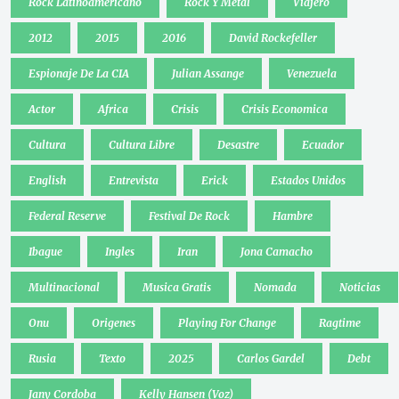
Rock Latinoamericano
Rock Y Metal
Viajero
2012
2015
2016
David Rockefeller
Espionaje De La CIA
Julian Assange
Venezuela
Actor
Africa
Crisis
Crisis Economica
Cultura
Cultura Libre
Desastre
Ecuador
English
Entrevista
Erick
Estados Unidos
Federal Reserve
Festival De Rock
Hambre
Ibague
Ingles
Iran
Jona Camacho
Multinacional
Musica Gratis
Nomada
Noticias
Onu
Origenes
Playing For Change
Ragtime
Rusia
Texto
2025
Carlos Gardel
Debt
Jany Cordoba
Kelly Hansen (Voz)