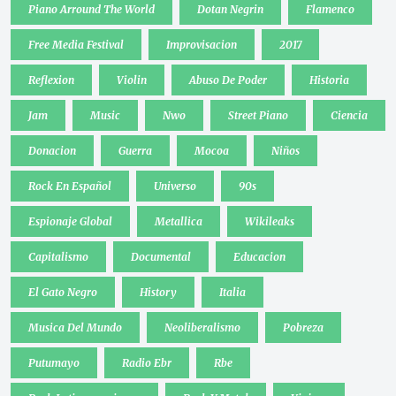
Piano Arround The World
Dotan Negrin
Flamenco
Free Media Festival
Improvisacion
2017
Reflexion
Violin
Abuso De Poder
Historia
Jam
Music
Nwo
Street Piano
Ciencia
Donacion
Guerra
Mocoa
Niños
Rock En Español
Universo
90s
Espionaje Global
Metallica
Wikileaks
Capitalismo
Documental
Educacion
El Gato Negro
History
Italia
Musica Del Mundo
Neoliberalismo
Pobreza
Putumayo
Radio Ebr
Rbe