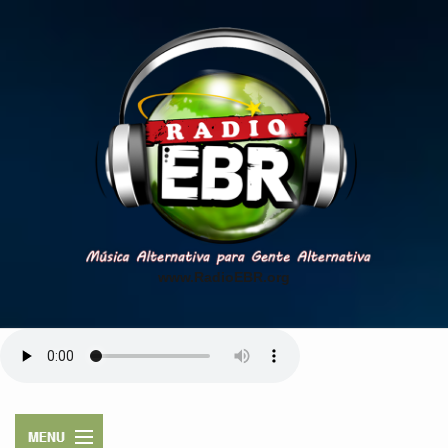
www.RadioEBR.org