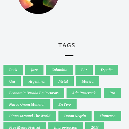
TAGS
Rock
Jazz
Colombia
Ebr
España
Usa
Argentina
Metal
Musica
Economia Basada En Recursos
Ada Pasternak
Pro
Nuevo Orden Mundial
En Vivo
Piano Arround The World
Dotan Negrin
Flamenco
Free Media Festival
Improvisacion
2017