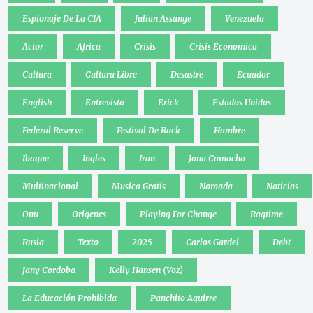
Espionaje De La CIA
Julian Assange
Venezuela
Actor
Africa
Crisis
Crisis Economica
Cultura
Cultura Libre
Desastre
Ecuador
English
Entrevista
Erick
Estados Unidos
Federal Reserve
Festival De Rock
Hambre
Ibague
Ingles
Iran
Jona Camacho
Multinacional
Musica Gratis
Nomada
Noticias
Onu
Origenes
Playing For Change
Ragtime
Rusia
Texto
2025
Carlos Gardel
Debt
Jany Cordoba
Kelly Hansen (Voz)
La Educación Prohibida
Panchito Aguirre