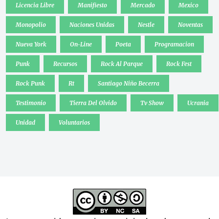
Licencia Libre
Manifiesto
Mercado
Mexico
Monopolio
Naciones Unidas
Nestle
Noventas
Nueva York
On-Line
Poeta
Programacion
Punk
Recursos
Rock Al Parque
Rock Fest
Rock Punk
Rt
Santiago Niño Becerra
Testimonio
Tierra Del Olvido
Tv Show
Ucrania
Unidad
Voluntarios