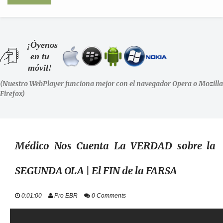
INICIO
¡Óyenos
en tu
SHOWS
móvil!
(Nuestro WebPlayer funciona mejor con el navegador Opera o Mozilla
LA RADIO
Firefox)
PODCASTS
STAFF
Médico Nos Cuenta La VERDAD sobre la
SEGUNDA OLA | El FIN de la FARSA
EVENTOS
0:01:00
Pro EBR
0 Comments
+ INFO