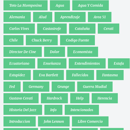
Toto La Momposina
Agua
Agua Y Comida
Alemania
Alud
Aprendizaje
Area 51
Carlos Vives
Castastrofe
Cataluña
Cerati
Chile
Chuck Berry
Codigo Fuente
Director De Cine
Dolor
Economista
Ecuatoriano
Enseñanza
Entendimientos
Estafa
Estupidez
Eva Bartlett
Fallecidos
Fantasma
Fed
Germany
Grunge
Guerra Mudial
Gustavo Cerati
Hardrock
Help
Herencia
Historia Del Jazz
Info
Intencionados
Introduccion
John Lennon
Libre Comercio