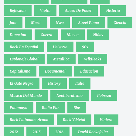
Reflexion
Violin
Abuso De Poder
Historia
Jam
Music
Nwo
Street Piano
Ciencia
Donacion
Guerra
Mocoa
Niños
Rock En Español
Universo
90s
Espionaje Global
Metallica
Wikileaks
Capitalismo
Documental
Educacion
El Gato Negro
History
Italia
Musica Del Mundo
Neoliberalismo
Pobreza
Putumayo
Radio Ebr
Rbe
Rock Latinoamericano
Rock Y Metal
Viajero
2012
2015
2016
David Rockefeller