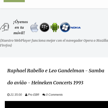
INICIO
¡Óyenos
en tu
SHOWS
móvil!
(Nuestro WebPlayer funciona mejor con el navegador Opera o Mozilla
LA RADIO
Firefox)
PODCASTS
STAFF
Raphael Rabello e Leo Gandelman - Samba
do avião - Heineken Concerts 1993
EVENTOS
21:35:00
Pro EBR
0 Comments
+ INFO