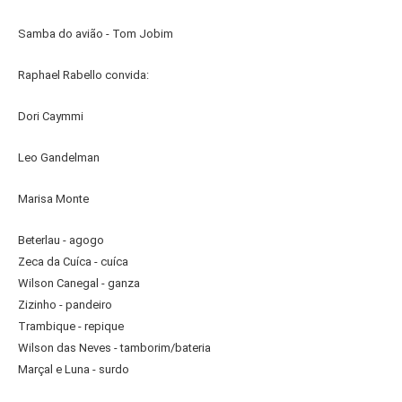
Samba do avião - Tom Jobim
Raphael Rabello convida:
Dori Caymmi
Leo Gandelman
Marisa Monte
Beterlau - agogo
Zeca da Cuíca - cuíca
Wilson Canegal - ganza
Zizinho - pandeiro
Trambique - repique
Wilson das Neves - tamborim/bateria
Marçal e Luna - surdo