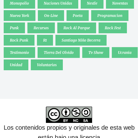
Monopolio
Naciones Unidas
Nestle
Noventas
Nueva York
On-Line
Poeta
Programacion
Punk
Recursos
Rock Al Parque
Rock Fest
Rock Punk
Rt
Santiago Niño Becerra
Testimonio
Tierra Del Olvido
Tv Show
Ucrania
Unidad
Voluntarios
Los contenidos propios y originales de esta web
están bajo una licencia