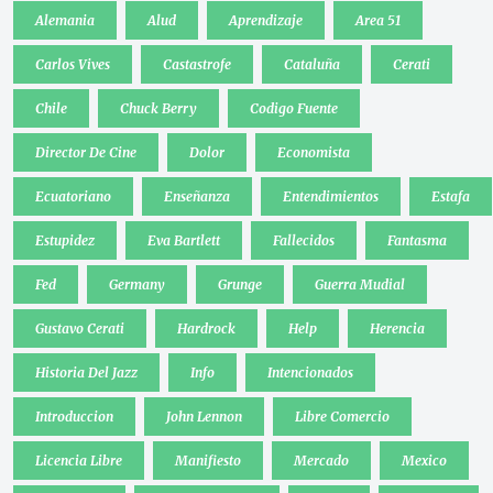
Alemania
Alud
Aprendizaje
Area 51
Carlos Vives
Castastrofe
Cataluña
Cerati
Chile
Chuck Berry
Codigo Fuente
Director De Cine
Dolor
Economista
Ecuatoriano
Enseñanza
Entendimientos
Estafa
Estupidez
Eva Bartlett
Fallecidos
Fantasma
Fed
Germany
Grunge
Guerra Mudial
Gustavo Cerati
Hardrock
Help
Herencia
Historia Del Jazz
Info
Intencionados
Introduccion
John Lennon
Libre Comercio
Licencia Libre
Manifiesto
Mercado
Mexico