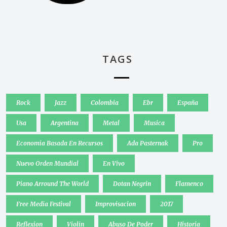
TAGS
Rock
Jazz
Colombia
Ebr
España
Usa
Argentina
Metal
Musica
Economia Basada En Recursos
Ada Pasternak
Pro
Nuevo Orden Mundial
En Vivo
Piano Arround The World
Dotan Negrin
Flamenco
Free Media Festival
Improvisacion
2017
Reflexion
Violin
Abuso De Poder
Historia