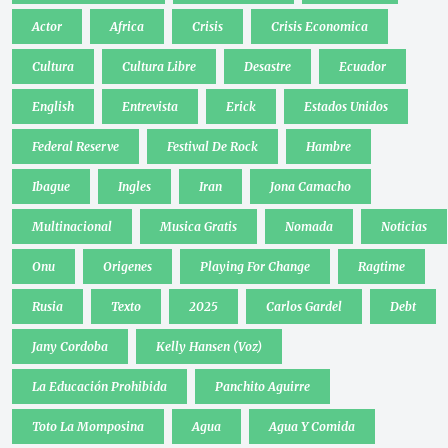
Actor
Africa
Crisis
Crisis Economica
Cultura
Cultura Libre
Desastre
Ecuador
English
Entrevista
Erick
Estados Unidos
Federal Reserve
Festival De Rock
Hambre
Ibague
Ingles
Iran
Jona Camacho
Multinacional
Musica Gratis
Nomada
Noticias
Onu
Origenes
Playing For Change
Ragtime
Rusia
Texto
2025
Carlos Gardel
Debt
Jany Cordoba
Kelly Hansen (Voz)
La Educación Prohibida
Panchito Aguirre
Toto La Momposina
Agua
Agua Y Comida