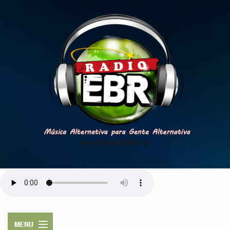
www.RadioEBR.org