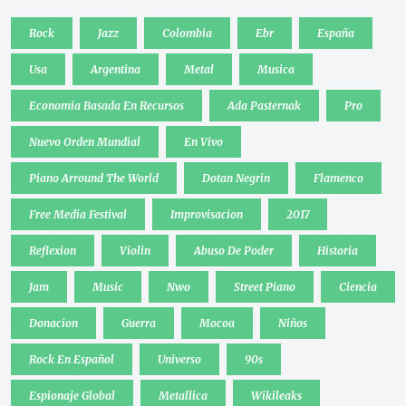
Rock
Jazz
Colombia
Ebr
España
Usa
Argentina
Metal
Musica
Economia Basada En Recursos
Ada Pasternak
Pro
Nuevo Orden Mundial
En Vivo
Piano Arround The World
Dotan Negrin
Flamenco
Free Media Festival
Improvisacion
2017
Reflexion
Violin
Abuso De Poder
Historia
Jam
Music
Nwo
Street Piano
Ciencia
Donacion
Guerra
Mocoa
Niños
Rock En Español
Universo
90s
Espionaje Global
Metallica
Wikileaks