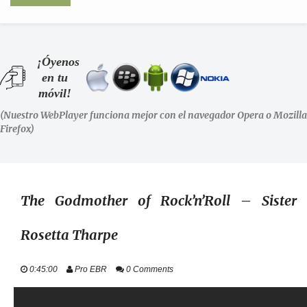
INICIO
¡Óyenos
en tu
SHOWS
móvil!
(Nuestro WebPlayer funciona mejor con el navegador Opera o Mozilla
LA RADIO
Firefox)
PODCASTS
STAFF
The Godmother of Rock’n’Roll – Sister
Rosetta Tharpe
EVENTOS
0:45:00
Pro EBR
0 Comments
+ INFO