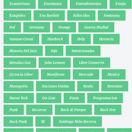
Ecuatoriano
Enseñanza
Entendimientos
Estafa
Estupidez
Eva Bartlett
Fallecidos
Fantasma
Fed
Germany
Grunge
Guerra Mudial
Gustavo Cerati
Hardrock
Help
Herencia
Historia Del Jazz
Info
Intencionados
Introduccion
John Lennon
Libre Comercio
Licencia Libre
Manifiesto
Mercado
Mexico
Monopolio
Naciones Unidas
Nestle
Noventas
Nueva York
On-Line
Poeta
Programacion
Punk
Recursos
Rock Al Parque
Rock Fest
Rock Punk
Rt
Santiago Niño Becerra