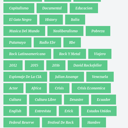
Capitalismo
Documental
Educacion
El Gato Negro
History
Italia
Musica Del Mundo
Neoliberalismo
Pobreza
Putumayo
Radio Ebr
Rbe
Rock Latinoamericano
Rock Y Metal
Viajero
2012
2015
2016
David Rockefeller
Espionaje De La CIA
Julian Assange
Venezuela
Actor
Africa
Crisis
Crisis Economica
Cultura
Cultura Libre
Desastre
Ecuador
English
Entrevista
Erick
Estados Unidos
Federal Reserve
Festival De Rock
Hambre