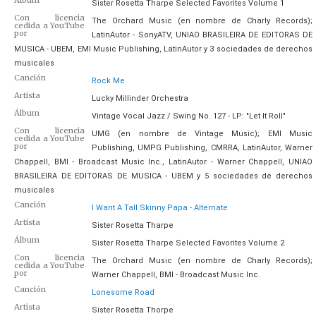
Álbum
Sister Rosetta Tharpe Selected Favorites Volume 1
Con licencia
The Orchard Music (en nombre de Charly Records);
cedida a YouTube
por
LatinAutor - SonyATV, UNIAO BRASILEIRA DE EDITORAS DE
MUSICA - UBEM, EMI Music Publishing, LatinAutor y 3 sociedades de derechos
musicales
Canción
Rock Me
Artista
Lucky Millinder Orchestra
Álbum
Vintage Vocal Jazz / Swing No. 127 - LP: "Let It Roll"
Con licencia
UMG (en nombre de Vintage Music); EMI Music
cedida a YouTube
por
Publishing, UMPG Publishing, CMRRA, LatinAutor, Warner
Chappell, BMI - Broadcast Music Inc., LatinAutor - Warner Chappell, UNIAO
BRASILEIRA DE EDITORAS DE MUSICA - UBEM y 5 sociedades de derechos
musicales
Canción
I Want A Tall Skinny Papa - Alternate
Artista
Sister Rosetta Tharpe
Álbum
Sister Rosetta Tharpe Selected Favorites Volume 2
Con licencia
The Orchard Music (en nombre de Charly Records);
cedida a YouTube
por
Warner Chappell, BMI - Broadcast Music Inc.
Canción
Lonesome Road
Artista
Sister Rosetta Thorpe