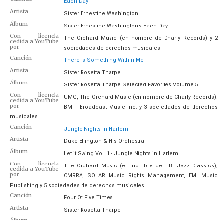
Each Day
Artista
Sister Ernestine Washington
Álbum
Sister Ernestine Washington's Each Day
Con licencia
The Orchard Music (en nombre de Charly Records) y 2
cedida a YouTube
por
sociedades de derechos musicales
Canción
There Is Something Within Me
Artista
Sister Rosetta Tharpe
Álbum
Sister Rosetta Tharpe Selected Favorites Volume 5
Con licencia
UMG, The Orchard Music (en nombre de Charly Records);
cedida a YouTube
por
BMI - Broadcast Music Inc. y 3 sociedades de derechos
musicales
Canción
Jungle Nights in Harlem
Artista
Duke Ellington & His Orchestra
Álbum
Let it Swing Vol. 1 - Jungle Nights in Harlem
Con licencia
The Orchard Music (en nombre de T.B. Jazz Classics);
cedida a YouTube
por
CMRRA, SOLAR Music Rights Management, EMI Music
Publishing y 5 sociedades de derechos musicales
Canción
Four Of Five Times
Artista
Sister Rosetta Tharpe