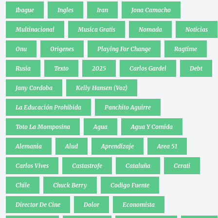
Ibague
Ingles
Iran
Jona Camacho
Multinacional
Musica Gratis
Nomada
Noticias
Onu
Origenes
Playing For Change
Ragtime
Rusia
Texto
2025
Carlos Gardel
Debt
Jany Cordoba
Kelly Hansen (Voz)
La Educación Prohibida
Panchito Aguirre
Toto La Momposina
Agua
Agua Y Comida
Alemania
Alud
Aprendizaje
Area 51
Carlos Vives
Castastrofe
Cataluña
Cerati
Chile
Chuck Berry
Codigo Fuente
Director De Cine
Dolor
Economista