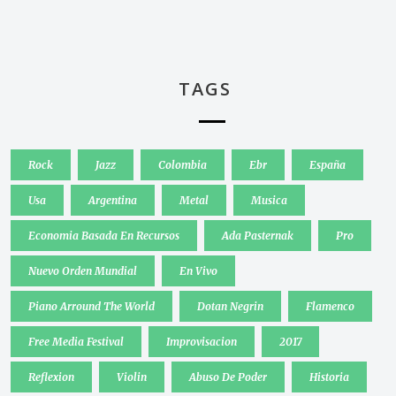
TAGS
Rock
Jazz
Colombia
Ebr
España
Usa
Argentina
Metal
Musica
Economia Basada En Recursos
Ada Pasternak
Pro
Nuevo Orden Mundial
En Vivo
Piano Arround The World
Dotan Negrin
Flamenco
Free Media Festival
Improvisacion
2017
Reflexion
Violin
Abuso De Poder
Historia