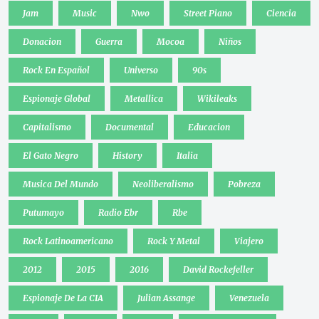
Jam
Music
Nwo
Street Piano
Ciencia
Donacion
Guerra
Mocoa
Niños
Rock En Español
Universo
90s
Espionaje Global
Metallica
Wikileaks
Capitalismo
Documental
Educacion
El Gato Negro
History
Italia
Musica Del Mundo
Neoliberalismo
Pobreza
Putumayo
Radio Ebr
Rbe
Rock Latinoamericano
Rock Y Metal
Viajero
2012
2015
2016
David Rockefeller
Espionaje De La CIA
Julian Assange
Venezuela