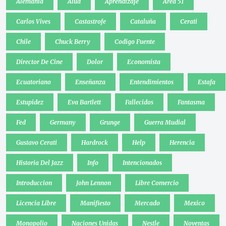
Alemania
Alud
Aprendizaje
Area 51
Carlos Vives
Castastrofe
Cataluña
Cerati
Chile
Chuck Berry
Codigo Fuente
Director De Cine
Dolor
Economista
Ecuatoriano
Enseñanza
Entendimientos
Estafa
Estupidez
Eva Bartlett
Fallecidos
Fantasma
Fed
Germany
Grunge
Guerra Mudial
Gustavo Cerati
Hardrock
Help
Herencia
Historia Del Jazz
Info
Intencionados
Introduccion
John Lennon
Libre Comercio
Licencia Libre
Manifiesto
Mercado
Mexico
Monopolio
Naciones Unidas
Nestle
Noventas