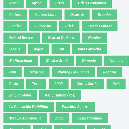
Actor
Africa
Crisis
Crisis Economica
Cultura
Cultura Libre
Desastre
Ecuador
English
Entrevista
Erick
Estados Unidos
Federal Reserve
Festival De Rock
Hambre
Ibague
Ingles
Iran
Jona Camacho
Multinacional
Musica Gratis
Nomada
Noticias
Onu
Origenes
Playing For Change
Ragtime
Rusia
Texto
2025
Carlos Gardel
Debt
Jany Cordoba
Kelly Hansen (Voz)
La Educación Prohibida
Panchito Aguirre
Toto La Momposina
Agua
Agua Y Comida