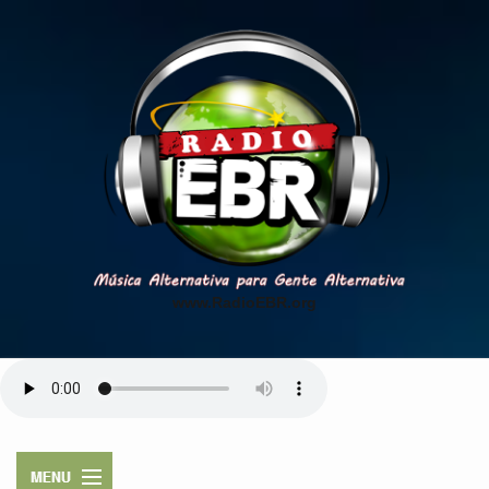
www.RadioEBR.org