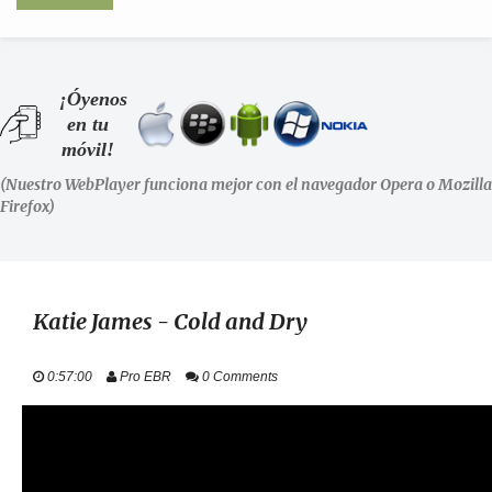
INICIO
¡Óyenos
en tu
SHOWS
móvil!
(Nuestro WebPlayer funciona mejor con el navegador Opera o Mozilla
LA RADIO
Firefox)
PODCASTS
STAFF
Katie James - Cold and Dry
EVENTOS
0:57:00
Pro EBR
0 Comments
+ INFO