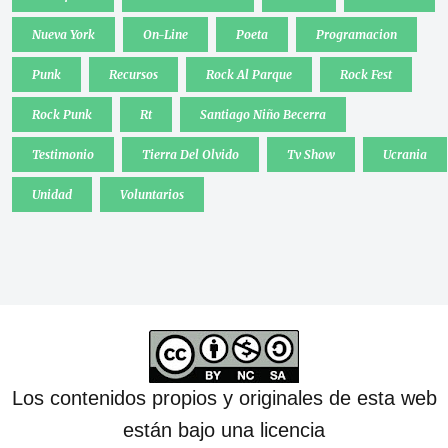
Nueva York
On-Line
Poeta
Programacion
Punk
Recursos
Rock Al Parque
Rock Fest
Rock Punk
Rt
Santiago Niño Becerra
Testimonio
Tierra Del Olvido
Tv Show
Ucrania
Unidad
Voluntarios
Los contenidos propios y originales de esta web
están bajo una licencia