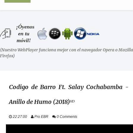
INICIO
¡Óyenos
en tu
SHOWS
móvil!
(Nuestro WebPlayer funciona mejor con el navegador Opera o Mozilla
LA RADIO
Firefox)
PODCASTS
STAFF
Codigo de Barro Ft. Salay Cochabamba -
Anillo de Humo (2018)ᴴᴰ
EVENTOS
22:27:00
Pro EBR
0 Comments
+ INFO