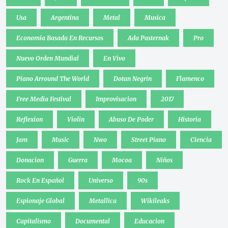
Usa
Argentina
Metal
Musica
Economia Basada En Recursos
Ada Pasternak
Pro
Nuevo Orden Mundial
En Vivo
Piano Arround The World
Dotan Negrin
Flamenco
Free Media Festival
Improvisacion
2017
Reflexion
Violin
Abuso De Poder
Historia
Jam
Music
Nwo
Street Piano
Ciencia
Donacion
Guerra
Mocoa
Niños
Rock En Español
Universo
90s
Espionaje Global
Metallica
Wikileaks
Capitalismo
Documental
Educacion