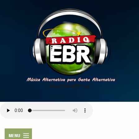
www.RadioEBR.org