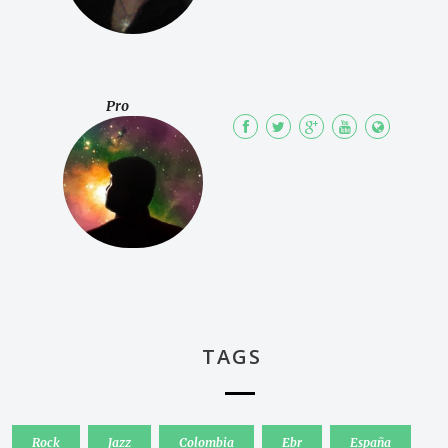
Pro
TAGS
Rock
Jazz
Colombia
Ebr
España