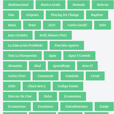
Multinacional
Musica Gratis
Nomada
Noticias
Onu
Origenes
Playing For Change
Ragtime
Rusia
Texto
2025
Carlos Gardel
Debt
Jany Cordoba
Kelly Hansen (Voz)
La Educación Prohibida
Panchito Aguirre
Toto La Momposina
Agua
Agua Y Comida
Alemania
Alud
Aprendizaje
Area 51
Carlos Vives
Castastrofe
Cataluña
Cerati
Chile
Chuck Berry
Codigo Fuente
Director De Cine
Dolor
Economista
Ecuatoriano
Enseñanza
Entendimientos
Estafa