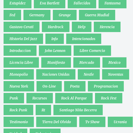
Estupidez
Eva Bartlett
Fallecidos
Fantasma
Fed
Germany
Grunge
Guerra Mudial
Gustavo Cerati
Hardrock
Help
Herencia
Historia Del Jazz
Info
Intencionados
Introduccion
John Lennon
Libre Comercio
Licencia Libre
Manifiesto
Mercado
Mexico
Monopolio
Naciones Unidas
Nestle
Noventas
Nueva York
On-Line
Poeta
Programacion
Punk
Recursos
Rock Al Parque
Rock Fest
Rock Punk
Rt
Santiago Niño Becerra
Testimonio
Tierra Del Olvido
Tv Show
Ucrania