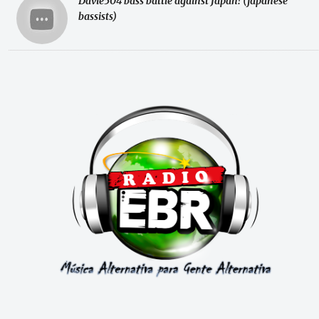
Davie504 bass battle against Japan! (japanese
bassists)