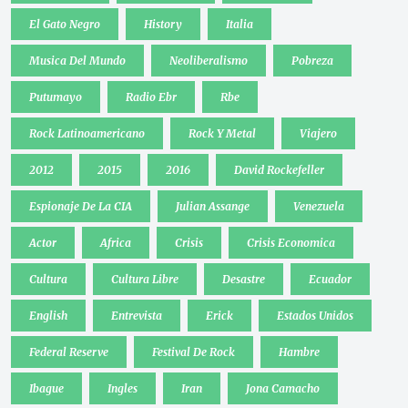
El Gato Negro
History
Italia
Musica Del Mundo
Neoliberalismo
Pobreza
Putumayo
Radio Ebr
Rbe
Rock Latinoamericano
Rock Y Metal
Viajero
2012
2015
2016
David Rockefeller
Espionaje De La CIA
Julian Assange
Venezuela
Actor
Africa
Crisis
Crisis Economica
Cultura
Cultura Libre
Desastre
Ecuador
English
Entrevista
Erick
Estados Unidos
Federal Reserve
Festival De Rock
Hambre
Ibague
Ingles
Iran
Jona Camacho