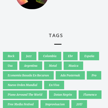
TAGS
Rock
Jazz
Colombia
Ebr
España
Usa
Argentina
Metal
Musica
Economia Basada En Recursos
Ada Pasternak
Pro
Nuevo Orden Mundial
En Vivo
Piano Arround The World
Dotan Negrin
Flamenco
Free Media Festival
Improvisacion
2017