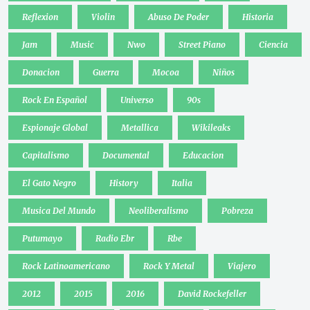
Reflexion
Violin
Abuso De Poder
Historia
Jam
Music
Nwo
Street Piano
Ciencia
Donacion
Guerra
Mocoa
Niños
Rock En Español
Universo
90s
Espionaje Global
Metallica
Wikileaks
Capitalismo
Documental
Educacion
El Gato Negro
History
Italia
Musica Del Mundo
Neoliberalismo
Pobreza
Putumayo
Radio Ebr
Rbe
Rock Latinoamericano
Rock Y Metal
Viajero
2012
2015
2016
David Rockefeller