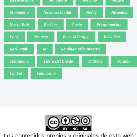
Licencia Libre
Manifiesto
Mercado
Mexico
Monopolio
Naciones Unidas
Nestle
Noventas
Nueva York
On-Line
Poeta
Programacion
Punk
Recursos
Rock Al Parque
Rock Fest
Rock Punk
Rt
Santiago Niño Becerra
Testimonio
Tierra Del Olvido
Tv Show
Ucrania
Unidad
Voluntarios
Los contenidos propios y originales de esta web