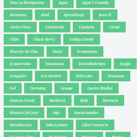
Toto La Momposina
Agua
Agua Y Comida
Alemania
Alud
Aprendizaje
Area 51
Carlos Vives
Castastrofe
Cataluña
Cerati
Chile
Chuck Berry
Codigo Fuente
Director De Cine
Dolor
Economista
Ecuatoriano
Enseñanza
Entendimientos
Estafa
Estupidez
Eva Bartlett
Fallecidos
Fantasma
Fed
Germany
Grunge
Guerra Mudial
Gustavo Cerati
Hardrock
Help
Herencia
Historia Del Jazz
Info
Intencionados
Introduccion
John Lennon
Libre Comercio