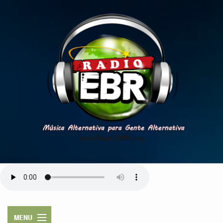
www.RadioEBR.org