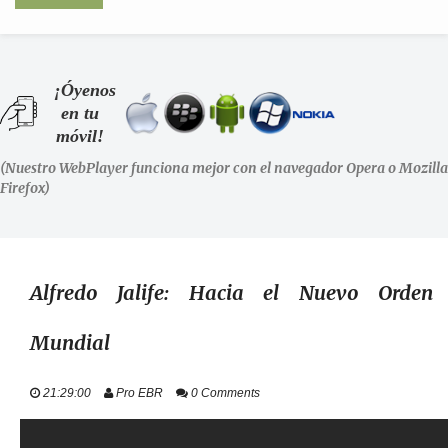
INICIO
¡Óyenos
en tu
SHOWS
móvil!
(Nuestro WebPlayer funciona mejor con el navegador Opera o Mozilla
LA RADIO
Firefox)
PODCASTS
STAFF
Alfredo Jalife: Hacia el Nuevo Orden
Mundial
EVENTOS
21:29:00
Pro EBR
0 Comments
+ INFO