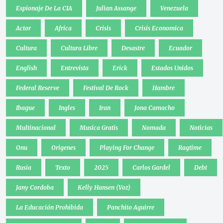
Espionaje De La CIA
Julian Assange
Venezuela
Actor
Africa
Crisis
Crisis Economica
Cultura
Cultura Libre
Desastre
Ecuador
English
Entrevista
Erick
Estados Unidos
Federal Reserve
Festival De Rock
Hambre
Ibague
Ingles
Iran
Jona Camacho
Multinacional
Musica Gratis
Nomada
Noticias
Onu
Origenes
Playing For Change
Ragtime
Rusia
Texto
2025
Carlos Gardel
Debt
Jany Cordoba
Kelly Hansen (Voz)
La Educación Prohibida
Panchito Aguirre