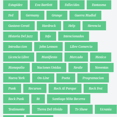
Estupidez
Eva Bartlett
Fallecidos
Fantasma
Fed
Germany
Grunge
Guerra Mudial
Gustavo Cerati
Hardrock
Help
Herencia
Historia Del Jazz
Info
Intencionados
Introduccion
John Lennon
Libre Comercio
Licencia Libre
Manifiesto
Mercado
Mexico
Monopolio
Naciones Unidas
Nestle
Noventas
Nueva York
On-Line
Poeta
Programacion
Punk
Recursos
Rock Al Parque
Rock Fest
Rock Punk
Rt
Santiago Niño Becerra
Testimonio
Tierra Del Olvido
Tv Show
Ucrania