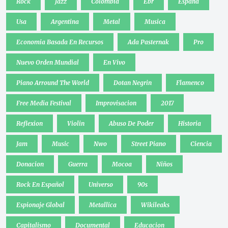
Rock
Jazz
Colombia
Ebr
España
Usa
Argentina
Metal
Musica
Economia Basada En Recursos
Ada Pasternak
Pro
Nuevo Orden Mundial
En Vivo
Piano Arround The World
Dotan Negrin
Flamenco
Free Media Festival
Improvisacion
2017
Reflexion
Violin
Abuso De Poder
Historia
Jam
Music
Nwo
Street Piano
Ciencia
Donacion
Guerra
Mocoa
Niños
Rock En Español
Universo
90s
Espionaje Global
Metallica
Wikileaks
Capitalismo
Documental
Educacion