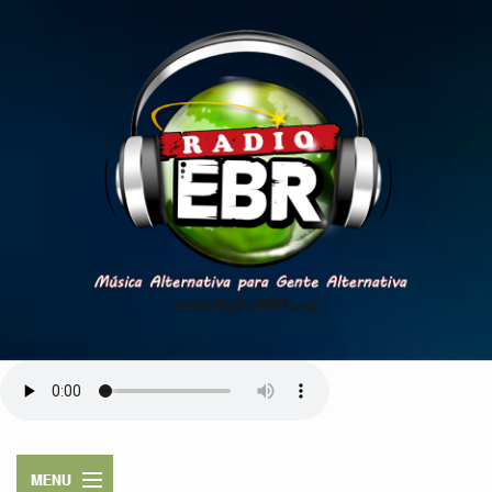
www.RadioEBR.org