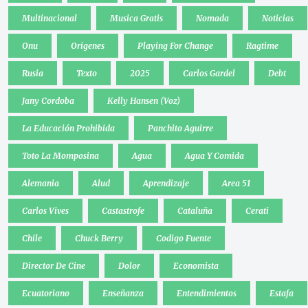
Multinacional
Musica Gratis
Nomada
Noticias
Onu
Origenes
Playing For Change
Ragtime
Rusia
Texto
2025
Carlos Gardel
Debt
Jany Cordoba
Kelly Hansen (Voz)
La Educación Prohibida
Panchito Aguirre
Toto La Momposina
Agua
Agua Y Comida
Alemania
Alud
Aprendizaje
Area 51
Carlos Vives
Castastrofe
Cataluña
Cerati
Chile
Chuck Berry
Codigo Fuente
Director De Cine
Dolor
Economista
Ecuatoriano
Enseñanza
Entendimientos
Estafa