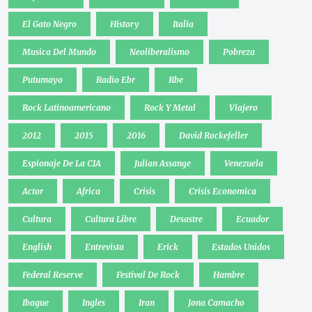
El Gato Negro
History
Italia
Musica Del Mundo
Neoliberalismo
Pobreza
Putumayo
Radio Ebr
Rbe
Rock Latinoamericano
Rock Y Metal
Viajero
2012
2015
2016
David Rockefeller
Espionaje De La CIA
Julian Assange
Venezuela
Actor
Africa
Crisis
Crisis Economica
Cultura
Cultura Libre
Desastre
Ecuador
English
Entrevista
Erick
Estados Unidos
Federal Reserve
Festival De Rock
Hambre
Ibague
Ingles
Iran
Jona Camacho