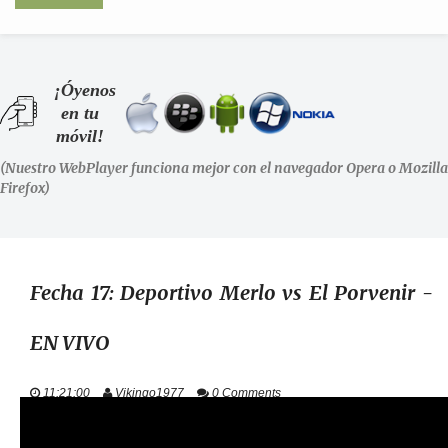
INICIO
¡Óyenos
en tu
SHOWS
móvil!
(Nuestro WebPlayer funciona mejor con el navegador Opera o Mozilla
LA RADIO
Firefox)
PODCASTS
STAFF
Fecha 17: Deportivo Merlo vs El Porvenir -
EN VIVO
EVENTOS
11:21:00
Vikingo1977
0 Comments
+ INFO