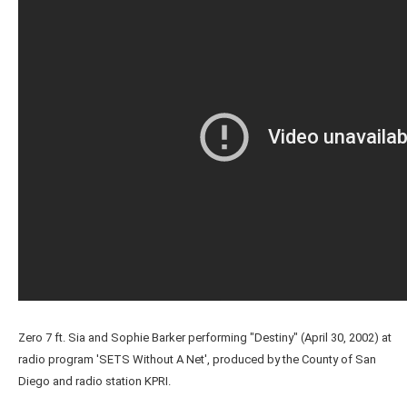
Zero 7 ft. Sia and Sophie Barker performing "Destiny" (April 30, 2002) at
radio program 'SETS Without A Net', produced by the County of San
Diego and radio station KPRI.