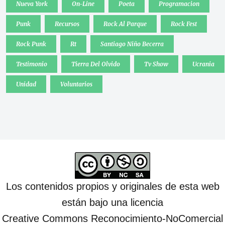
Nueva York
On-Line
Poeta
Programacion
Punk
Recursos
Rock Al Parque
Rock Fest
Rock Punk
Rt
Santiago Niño Becerra
Testimonio
Tierra Del Olvido
Tv Show
Ucrania
Unidad
Voluntarios
Los contenidos propios y originales de esta web
están bajo una licencia
Creative Commons Reconocimiento-NoComercial