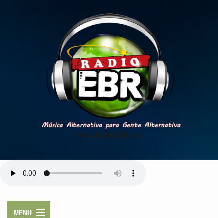
www.RadioEBR.org