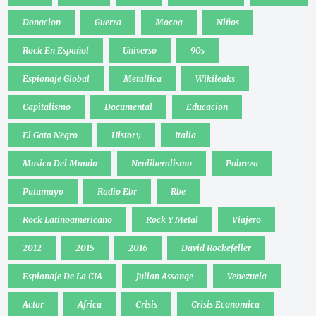
Donacion
Guerra
Mocoa
Niños
Rock En Español
Universo
90s
Espionaje Global
Metallica
Wikileaks
Capitalismo
Documental
Educacion
El Gato Negro
History
Italia
Musica Del Mundo
Neoliberalismo
Pobreza
Putumayo
Radio Ebr
Rbe
Rock Latinoamericano
Rock Y Metal
Viajero
2012
2015
2016
David Rockefeller
Espionaje De La CIA
Julian Assange
Venezuela
Actor
Africa
Crisis
Crisis Economica