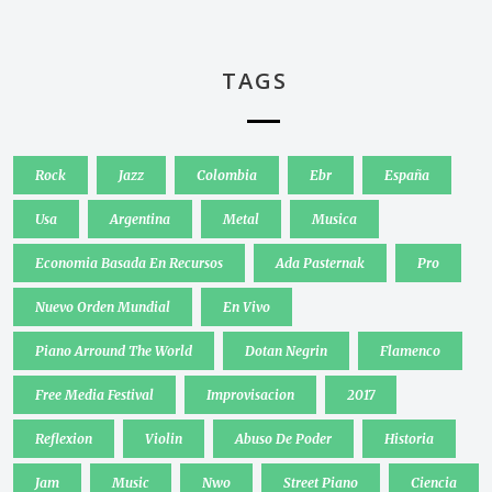
TAGS
Rock
Jazz
Colombia
Ebr
España
Usa
Argentina
Metal
Musica
Economia Basada En Recursos
Ada Pasternak
Pro
Nuevo Orden Mundial
En Vivo
Piano Arround The World
Dotan Negrin
Flamenco
Free Media Festival
Improvisacion
2017
Reflexion
Violin
Abuso De Poder
Historia
Jam
Music
Nwo
Street Piano
Ciencia