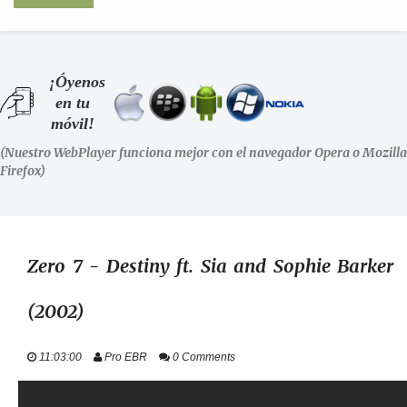
INICIO
¡Óyenos
en tu
SHOWS
móvil!
(Nuestro WebPlayer funciona mejor con el navegador Opera o Mozilla
LA RADIO
Firefox)
PODCASTS
STAFF
Zero 7 - Destiny ft. Sia and Sophie Barker
(2002)
EVENTOS
11:03:00
Pro EBR
0 Comments
+ INFO