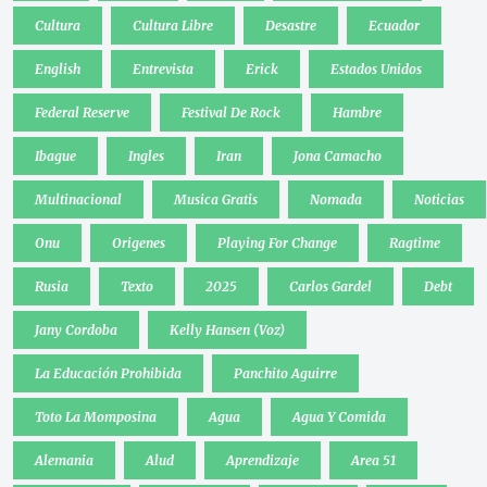
Cultura
Cultura Libre
Desastre
Ecuador
English
Entrevista
Erick
Estados Unidos
Federal Reserve
Festival De Rock
Hambre
Ibague
Ingles
Iran
Jona Camacho
Multinacional
Musica Gratis
Nomada
Noticias
Onu
Origenes
Playing For Change
Ragtime
Rusia
Texto
2025
Carlos Gardel
Debt
Jany Cordoba
Kelly Hansen (Voz)
La Educación Prohibida
Panchito Aguirre
Toto La Momposina
Agua
Agua Y Comida
Alemania
Alud
Aprendizaje
Area 51