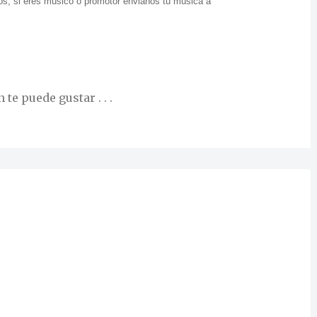
s, si eres músico o promotor envianos tu música a
te puede gustar . . .