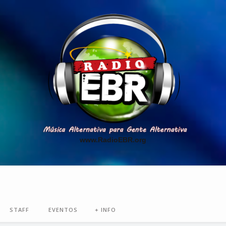
www.RadioEBR.org
STAFF
EVENTOS
+ INFO