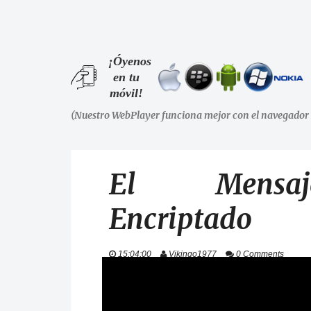
¡Óyenos
en tu
móvil!
(Nuestro WebPlayer funciona mejor con el navegador 
El Mensaje
Encriptado
15:04:00
Vikingo1977
0 Comments