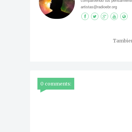
compartiendo tus pensamiento
artistas@radioebr.org
Tambien 
0 comments: