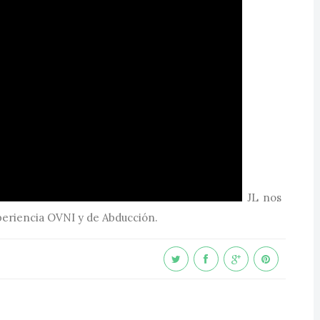
JL nos
xperiencia OVNI y de Abducción.