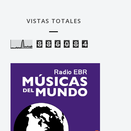
VISTAS TOTALES
8
8
6
0
8
4