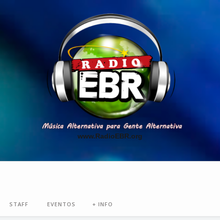
www.RadioEBR.org
STAFF
EVENTOS
+ INFO