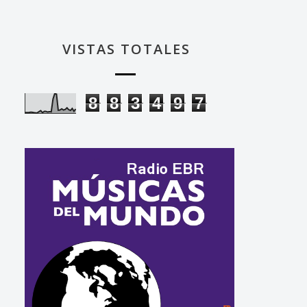
VISTAS TOTALES
8
8
3
4
9
7