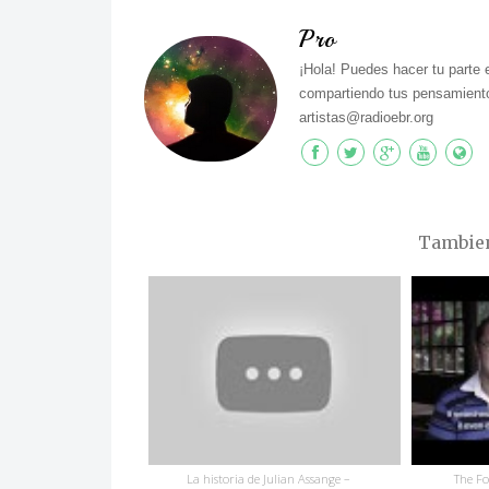
Pro
¡Hola! Puedes hacer tu parte 
compartiendo tus pensamiento
artistas@radioebr.org
Tambien 
La historia de Julian Assange –
The Fo