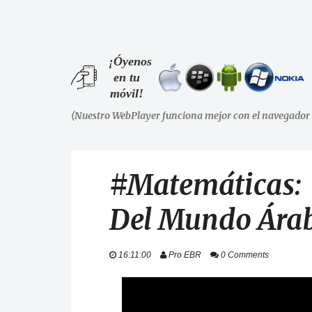
¡Óyenos
en tu
móvil!
(Nuestro WebPlayer funciona mejor con el navegador 
#Matemáticas: 
Del Mundo Árab
16:11:00
Pro EBR
0 Comments