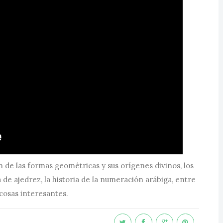
 de las formas geométricas y sus orígenes divinos, los
a de ajedrez, la historia de la numeración arábiga, entre
cosas interesantes.