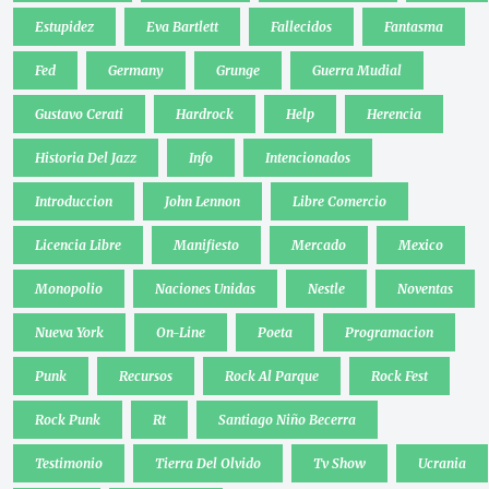
Estupidez
Eva Bartlett
Fallecidos
Fantasma
Fed
Germany
Grunge
Guerra Mudial
Gustavo Cerati
Hardrock
Help
Herencia
Historia Del Jazz
Info
Intencionados
Introduccion
John Lennon
Libre Comercio
Licencia Libre
Manifiesto
Mercado
Mexico
Monopolio
Naciones Unidas
Nestle
Noventas
Nueva York
On-Line
Poeta
Programacion
Punk
Recursos
Rock Al Parque
Rock Fest
Rock Punk
Rt
Santiago Niño Becerra
Testimonio
Tierra Del Olvido
Tv Show
Ucrania