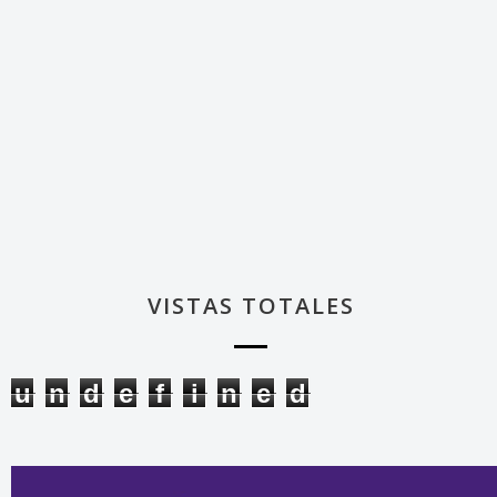
VISTAS TOTALES
u
n
d
e
f
i
n
e
d