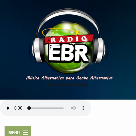
www.RadioEBR.org