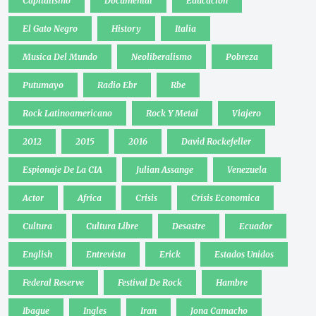
Capitalismo
Documental
Educacion
El Gato Negro
History
Italia
Musica Del Mundo
Neoliberalismo
Pobreza
Putumayo
Radio Ebr
Rbe
Rock Latinoamericano
Rock Y Metal
Viajero
2012
2015
2016
David Rockefeller
Espionaje De La CIA
Julian Assange
Venezuela
Actor
Africa
Crisis
Crisis Economica
Cultura
Cultura Libre
Desastre
Ecuador
English
Entrevista
Erick
Estados Unidos
Federal Reserve
Festival De Rock
Hambre
Ibague
Ingles
Iran
Jona Camacho