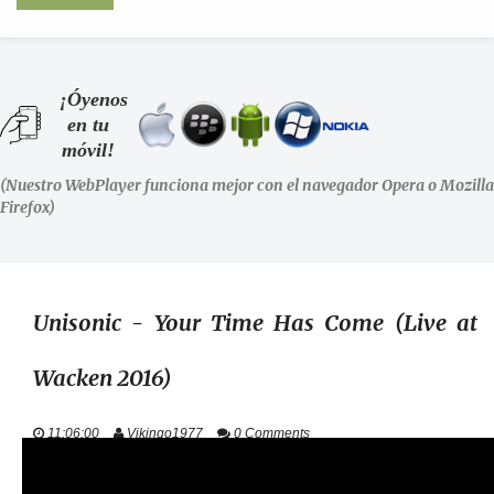
INICIO
¡Óyenos
en tu
SHOWS
móvil!
(Nuestro WebPlayer funciona mejor con el navegador Opera o Mozilla
LA RADIO
Firefox)
PODCASTS
STAFF
Unisonic - Your Time Has Come (Live at
Wacken 2016)
EVENTOS
11:06:00
Vikingo1977
0 Comments
+ INFO