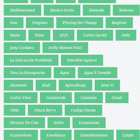
Multinacional
Musica Gratis
Nomada
Noticias
Onu
Origenes
Playing For Change
Ragtime
Rusia
Texto
2025
Carlos Gardel
Debt
Jany Cordoba
Kelly Hansen (Voz)
La Educación Prohibida
Panchito Aguirre
Toto La Momposina
Agua
Agua Y Comida
Alemania
Alud
Aprendizaje
Area 51
Carlos Vives
Castastrofe
Cataluña
Cerati
Chile
Chuck Berry
Codigo Fuente
Director De Cine
Dolor
Economista
Ecuatoriano
Enseñanza
Entendimientos
Estafa