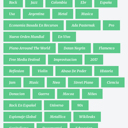
Rock
Jazz
Colombia
Ebr
España
Usa
Argentina
Metal
Musica
Economia Basada En Recursos
Ada Pasternak
Pro
Nuevo Orden Mundial
En Vivo
Piano Arround The World
Dotan Negrin
Flamenco
Free Media Festival
Improvisacion
2017
Reflexion
Violin
Abuso De Poder
Historia
Jam
Music
Nwo
Street Piano
Ciencia
Donacion
Guerra
Mocoa
Niños
Rock En Español
Universo
90s
Espionaje Global
Metallica
Wikileaks