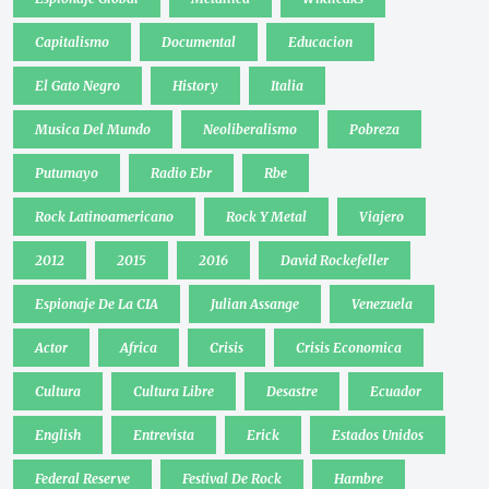
Capitalismo
Documental
Educacion
El Gato Negro
History
Italia
Musica Del Mundo
Neoliberalismo
Pobreza
Putumayo
Radio Ebr
Rbe
Rock Latinoamericano
Rock Y Metal
Viajero
2012
2015
2016
David Rockefeller
Espionaje De La CIA
Julian Assange
Venezuela
Actor
Africa
Crisis
Crisis Economica
Cultura
Cultura Libre
Desastre
Ecuador
English
Entrevista
Erick
Estados Unidos
Federal Reserve
Festival De Rock
Hambre