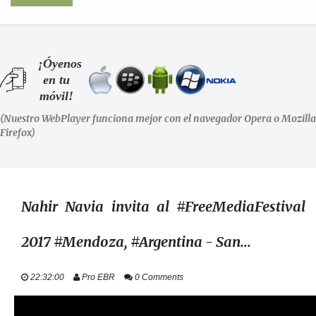
INICIO
¡Óyenos
en tu
SHOWS
móvil!
(Nuestro WebPlayer funciona mejor con el navegador Opera o Mozilla
LA RADIO
Firefox)
PODCASTS
STAFF
Nahir Navia invita al #FreeMediaFestival
2017 #Mendoza, #Argentina - San...
EVENTOS
22:32:00
Pro EBR
0 Comments
+ INFO