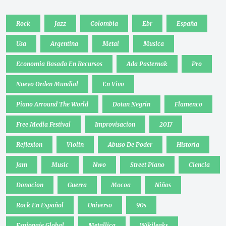
Rock
Jazz
Colombia
Ebr
España
Usa
Argentina
Metal
Musica
Economia Basada En Recursos
Ada Pasternak
Pro
Nuevo Orden Mundial
En Vivo
Piano Arround The World
Dotan Negrin
Flamenco
Free Media Festival
Improvisacion
2017
Reflexion
Violin
Abuso De Poder
Historia
Jam
Music
Nwo
Street Piano
Ciencia
Donacion
Guerra
Mocoa
Niños
Rock En Español
Universo
90s
Espionaje Global
Metallica
Wikileaks