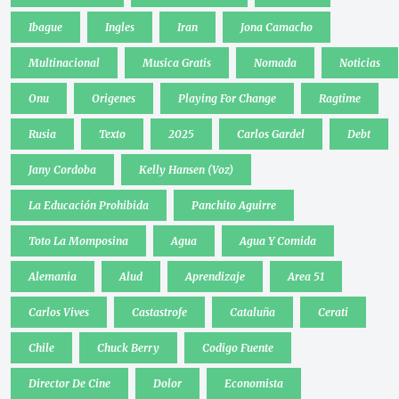
Ibague
Ingles
Iran
Jona Camacho
Multinacional
Musica Gratis
Nomada
Noticias
Onu
Origenes
Playing For Change
Ragtime
Rusia
Texto
2025
Carlos Gardel
Debt
Jany Cordoba
Kelly Hansen (Voz)
La Educación Prohibida
Panchito Aguirre
Toto La Momposina
Agua
Agua Y Comida
Alemania
Alud
Aprendizaje
Area 51
Carlos Vives
Castastrofe
Cataluña
Cerati
Chile
Chuck Berry
Codigo Fuente
Director De Cine
Dolor
Economista