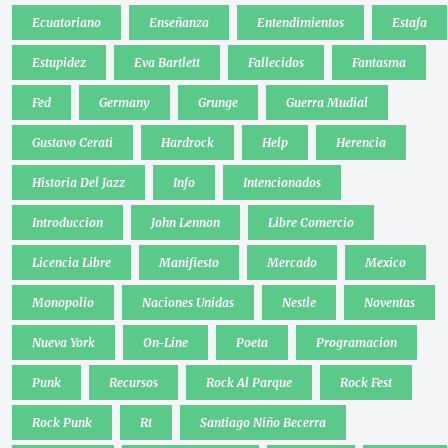
Ecuatoriano
Enseñanza
Entendimientos
Estafa
Estupidez
Eva Bartlett
Fallecidos
Fantasma
Fed
Germany
Grunge
Guerra Mudial
Gustavo Cerati
Hardrock
Help
Herencia
Historia Del Jazz
Info
Intencionados
Introduccion
John Lennon
Libre Comercio
Licencia Libre
Manifiesto
Mercado
Mexico
Monopolio
Naciones Unidas
Nestle
Noventas
Nueva York
On-Line
Poeta
Programacion
Punk
Recursos
Rock Al Parque
Rock Fest
Rock Punk
Rt
Santiago Niño Becerra