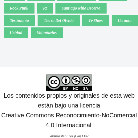
Rock Punk
Rt
Santiago Niño Becerra
Testimonio
Tierra Del Olvido
Tv Show
Ucrania
Unidad
Voluntarios
Los contenidos propios y originales de esta web
están bajo una licencia
Creative Commons Reconocimiento-NoComercial
4.0 Internacional
.
Webmaster Erick (Pro) EBR