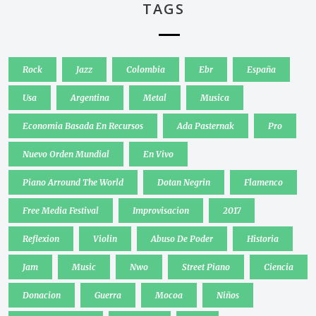
TAGS
Rock
Jazz
Colombia
Ebr
España
Usa
Argentina
Metal
Musica
Economia Basada En Recursos
Ada Pasternak
Pro
Nuevo Orden Mundial
En Vivo
Piano Arround The World
Dotan Negrin
Flamenco
Free Media Festival
Improvisacion
2017
Reflexion
Violin
Abuso De Poder
Historia
Jam
Music
Nwo
Street Piano
Ciencia
Donacion
Guerra
Mocoa
Niños