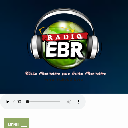
www.RadioEBR.org