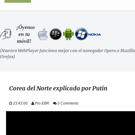
INICIO
¡Óyenos
en tu
SHOWS
móvil!
(Nuestro WebPlayer funciona mejor con el navegador Opera o Mozilla
LA RADIO
Firefox)
PODCASTS
STAFF
Corea del Norte explicada por Putin
EVENTOS
23:43:00
Pro EBR
0 Comments
+ INFO