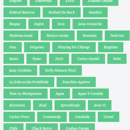
English
Entrevista
Erick
Estados Unidos
Federal Reserve
Festival De Rock
Hambre
Ibague
Ingles
Iran
Jona Camacho
Multinacional
Musica Gratis
Nomada
Noticias
Onu
Origenes
Playing For Change
Ragtime
Rusia
Texto
2025
Carlos Gardel
Debt
Jany Cordoba
Kelly Hansen (Voz)
La Educación Prohibida
Panchito Aguirre
Toto La Momposina
Agua
Agua Y Comida
Alemania
Alud
Aprendizaje
Area 51
Carlos Vives
Castastrofe
Cataluña
Cerati
Chile
Chuck Berry
Codigo Fuente