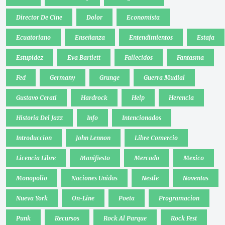
Director De Cine
Dolor
Economista
Ecuatoriano
Enseñanza
Entendimientos
Estafa
Estupidez
Eva Bartlett
Fallecidos
Fantasma
Fed
Germany
Grunge
Guerra Mudial
Gustavo Cerati
Hardrock
Help
Herencia
Historia Del Jazz
Info
Intencionados
Introduccion
John Lennon
Libre Comercio
Licencia Libre
Manifiesto
Mercado
Mexico
Monopolio
Naciones Unidas
Nestle
Noventas
Nueva York
On-Line
Poeta
Programacion
Punk
Recursos
Rock Al Parque
Rock Fest