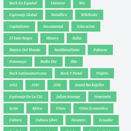
Rock En Español
Universo
90s
Espionaje Global
Metallica
Wikileaks
Capitalismo
Documental
Educacion
El Gato Negro
History
Italia
Musica Del Mundo
Neoliberalismo
Pobreza
Putumayo
Radio Ebr
Rbe
Rock Latinoamericano
Rock Y Metal
Viajero
2012
2015
2016
David Rockefeller
Espionaje De La CIA
Julian Assange
Venezuela
Actor
Africa
Crisis
Crisis Economica
Cultura
Cultura Libre
Desastre
Ecuador