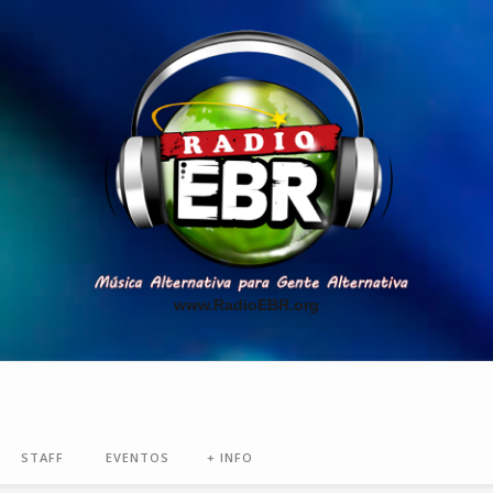
www.RadioEBR.org
STAFF
EVENTOS
+ INFO