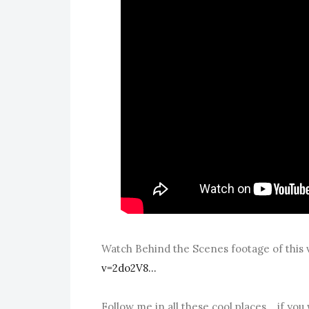
Watch Behind the Scenes footage of this 
v=2do2V8...
Follow me in all these cool places... if you