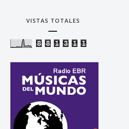
VISTAS TOTALES
8
8
1
3
1
1