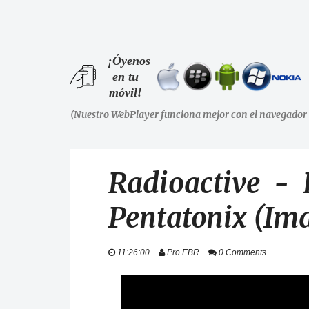
¡Óyenos
en tu
móvil!
(Nuestro WebPlayer funciona mejor con el navegador 
Radioactive - 
Pentatonix (Im
11:26:00
Pro EBR
0 Comments