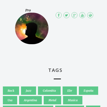
Pro
TAGS
Rock
Jazz
Colombia
Ebr
España
Usa
Argentina
Metal
Musica