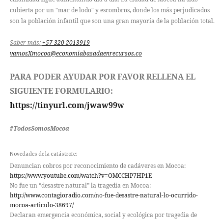
cubierta por un "mar de lodo" y escombros, donde los más perjudicados
son la población infantil que son una gran mayoría de la población total.
Saber más:
+57 320 2013919
vamosXmocoa@
economiabasadaenrecursos.co
PARA PODER AYUDAR POR FAVOR RELLENA EL
SIGUIENTE FORMULARIO:
https://tinyurl.com/jwaw99w
#TodosSomosMocoa
Novedades de la catástrofe:
Denuncian cobros por reconocimiento de cadáveres en Mocoa:
https://www.youtube.com/watch?
v=OMCCHP7HP1E
No fue un “desastre natural” la tragedia en Mocoa:
http://www.contagioradio.com/
no-fue-desastre-natural-lo-
ocurrido-
mocoa-articulo-38697/
Declaran emergencia económica, social y ecológica por tragedia de