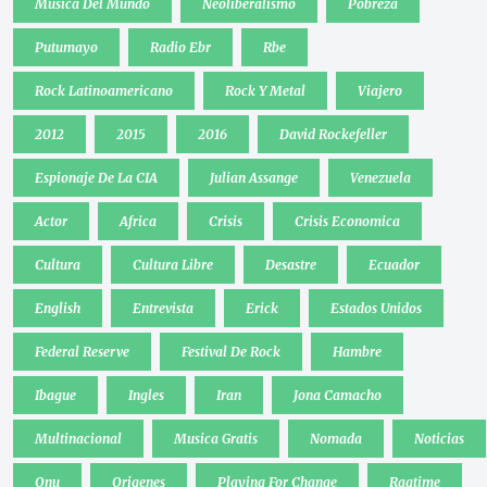
Musica Del Mundo
Neoliberalismo
Pobreza
Putumayo
Radio Ebr
Rbe
Rock Latinoamericano
Rock Y Metal
Viajero
2012
2015
2016
David Rockefeller
Espionaje De La CIA
Julian Assange
Venezuela
Actor
Africa
Crisis
Crisis Economica
Cultura
Cultura Libre
Desastre
Ecuador
English
Entrevista
Erick
Estados Unidos
Federal Reserve
Festival De Rock
Hambre
Ibague
Ingles
Iran
Jona Camacho
Multinacional
Musica Gratis
Nomada
Noticias
Onu
Origenes
Playing For Change
Ragtime