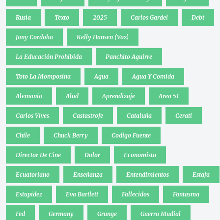
Rusia
Texto
2025
Carlos Gardel
Debt
Jany Cordoba
Kelly Hansen (Voz)
La Educación Prohibida
Panchito Aguirre
Toto La Momposina
Agua
Agua Y Comida
Alemania
Alud
Aprendizaje
Area 51
Carlos Vives
Castastrofe
Cataluña
Cerati
Chile
Chuck Berry
Codigo Fuente
Director De Cine
Dolor
Economista
Ecuatoriano
Enseñanza
Entendimientos
Estafa
Estupidez
Eva Bartlett
Fallecidos
Fantasma
Fed
Germany
Grunge
Guerra Mudial