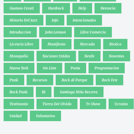
Gustavo Cerati
Hardrock
Help
Herencia
Historia Del Jazz
Info
Intencionados
Introduccion
John Lennon
Libre Comercio
Licencia Libre
Manifiesto
Mercado
Mexico
Monopolio
Naciones Unidas
Nestle
Noventas
Nueva York
On-Line
Poeta
Programacion
Punk
Recursos
Rock Al Parque
Rock Fest
Rock Punk
Rt
Santiago Niño Becerra
Testimonio
Tierra Del Olvido
Tv Show
Ucrania
Unidad
Voluntarios