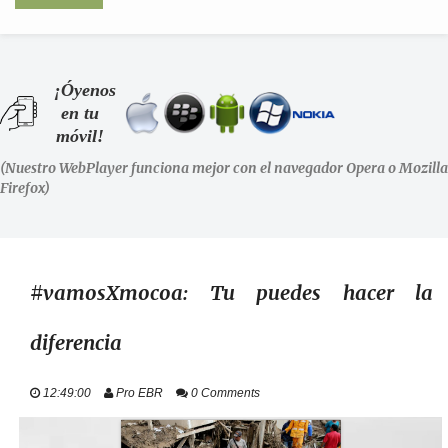
INICIO
¡Óyenos
en tu
SHOWS
móvil!
(Nuestro WebPlayer funciona mejor con el navegador Opera o Mozilla
LA RADIO
Firefox)
PODCASTS
STAFF
#vamosXmocoa: Tu puedes hacer la
diferencia
EVENTOS
12:49:00
Pro EBR
0 Comments
+ INFO