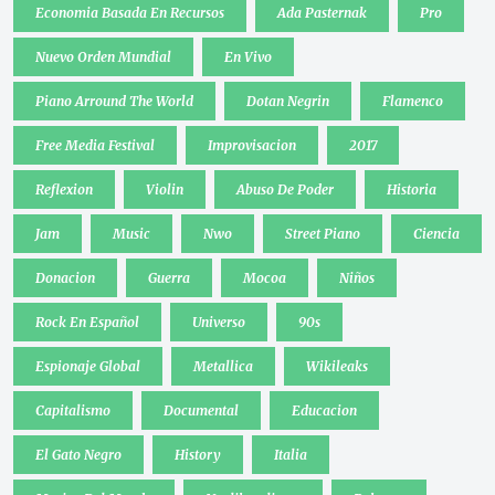
Economia Basada En Recursos
Ada Pasternak
Pro
Nuevo Orden Mundial
En Vivo
Piano Arround The World
Dotan Negrin
Flamenco
Free Media Festival
Improvisacion
2017
Reflexion
Violin
Abuso De Poder
Historia
Jam
Music
Nwo
Street Piano
Ciencia
Donacion
Guerra
Mocoa
Niños
Rock En Español
Universo
90s
Espionaje Global
Metallica
Wikileaks
Capitalismo
Documental
Educacion
El Gato Negro
History
Italia