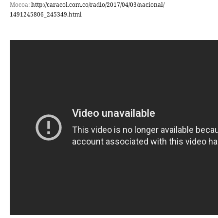
Mocoa:
http://caracol.com.co/radio/
2017/04/03/nacional/
1491245806_245349.html