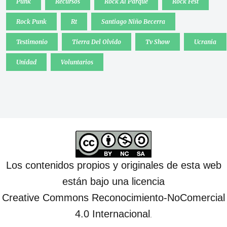
Punk
Recursos
Rock Al Parque
Rock Fest
Rock Punk
Rt
Santiago Niño Becerra
Testimonio
Tierra Del Olvido
Tv Show
Ucrania
Unidad
Voluntarios
Los contenidos propios y originales de esta web
están bajo una licencia
Creative Commons Reconocimiento-NoComercial
4.0 Internacional
.