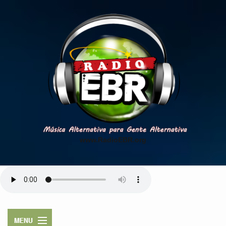
www.RadioEBR.org