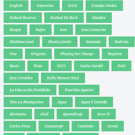
English
Entrevista
Erick
Estados Unidos
Federal Reserve
Festival De Rock
Hambre
Ibague
Ingles
Iran
Jona Camacho
Multinacional
Musica Gratis
Nomada
Noticias
Onu
Origenes
Playing For Change
Ragtime
Rusia
Texto
2025
Carlos Gardel
Debt
Jany Cordoba
Kelly Hansen (Voz)
La Educación Prohibida
Panchito Aguirre
Toto La Momposina
Agua
Agua Y Comida
Alemania
Alud
Aprendizaje
Area 51
Carlos Vives
Castastrofe
Cataluña
Cerati