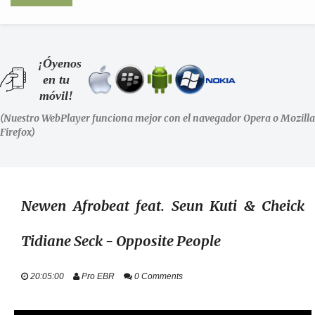
INICIO
¡Óyenos
en tu
SHOWS
móvil!
(Nuestro WebPlayer funciona mejor con el navegador Opera o Mozilla
LA RADIO
Firefox)
PODCASTS
STAFF
Newen Afrobeat feat. Seun Kuti & Cheick
Tidiane Seck - Opposite People
EVENTOS
20:05:00
Pro EBR
0 Comments
+ INFO