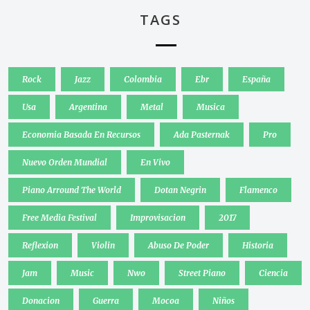
TAGS
Rock
Jazz
Colombia
Ebr
España
Usa
Argentina
Metal
Musica
Economia Basada En Recursos
Ada Pasternak
Pro
Nuevo Orden Mundial
En Vivo
Piano Arround The World
Dotan Negrin
Flamenco
Free Media Festival
Improvisacion
2017
Reflexion
Violin
Abuso De Poder
Historia
Jam
Music
Nwo
Street Piano
Ciencia
Donacion
Guerra
Mocoa
Niños