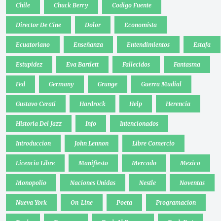
Chile
Chuck Berry
Codigo Fuente
Director De Cine
Dolor
Economista
Ecuatoriano
Enseñanza
Entendimientos
Estafa
Estupidez
Eva Bartlett
Fallecidos
Fantasma
Fed
Germany
Grunge
Guerra Mudial
Gustavo Cerati
Hardrock
Help
Herencia
Historia Del Jazz
Info
Intencionados
Introduccion
John Lennon
Libre Comercio
Licencia Libre
Manifiesto
Mercado
Mexico
Monopolio
Naciones Unidas
Nestle
Noventas
Nueva York
On-Line
Poeta
Programacion