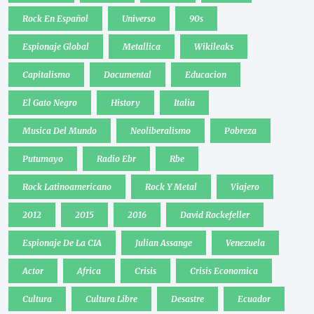
Rock En Español
Universo
90s
Espionaje Global
Metallica
Wikileaks
Capitalismo
Documental
Educacion
El Gato Negro
History
Italia
Musica Del Mundo
Neoliberalismo
Pobreza
Putumayo
Radio Ebr
Rbe
Rock Latinoamericano
Rock Y Metal
Viajero
2012
2015
2016
David Rockefeller
Espionaje De La CIA
Julian Assange
Venezuela
Actor
Africa
Crisis
Crisis Economica
Cultura
Cultura Libre
Desastre
Ecuador