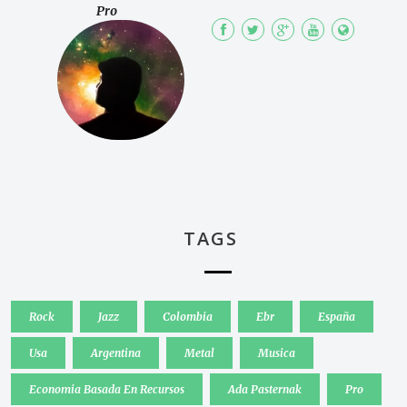
Pro
TAGS
Rock
Jazz
Colombia
Ebr
España
Usa
Argentina
Metal
Musica
Economia Basada En Recursos
Ada Pasternak
Pro