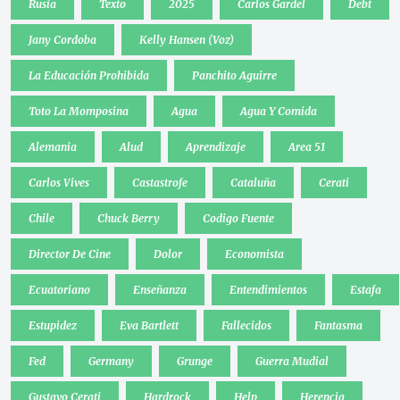
Rusia
Texto
2025
Carlos Gardel
Debt
Jany Cordoba
Kelly Hansen (Voz)
La Educación Prohibida
Panchito Aguirre
Toto La Momposina
Agua
Agua Y Comida
Alemania
Alud
Aprendizaje
Area 51
Carlos Vives
Castastrofe
Cataluña
Cerati
Chile
Chuck Berry
Codigo Fuente
Director De Cine
Dolor
Economista
Ecuatoriano
Enseñanza
Entendimientos
Estafa
Estupidez
Eva Bartlett
Fallecidos
Fantasma
Fed
Germany
Grunge
Guerra Mudial
Gustavo Cerati
Hardrock
Help
Herencia