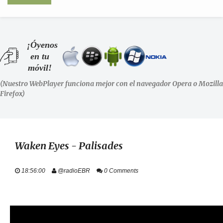
INICIO
¡Óyenos
en tu
SHOWS
móvil!
(Nuestro WebPlayer funciona mejor con el navegador Opera o Mozilla
LA RADIO
Firefox)
PODCASTS
STAFF
Waken Eyes - Palisades
EVENTOS
18:56:00
@radioEBR
0 Comments
+ INFO