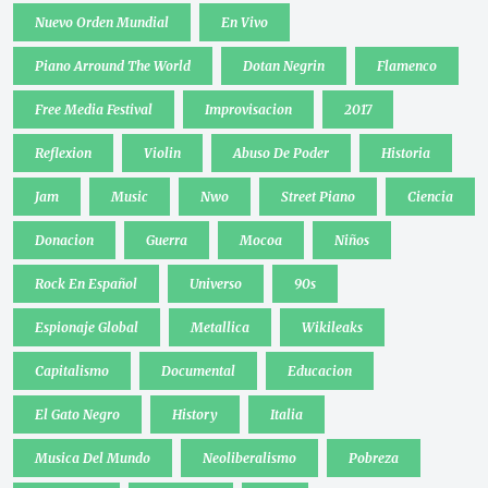
Nuevo Orden Mundial
En Vivo
Piano Arround The World
Dotan Negrin
Flamenco
Free Media Festival
Improvisacion
2017
Reflexion
Violin
Abuso De Poder
Historia
Jam
Music
Nwo
Street Piano
Ciencia
Donacion
Guerra
Mocoa
Niños
Rock En Español
Universo
90s
Espionaje Global
Metallica
Wikileaks
Capitalismo
Documental
Educacion
El Gato Negro
History
Italia
Musica Del Mundo
Neoliberalismo
Pobreza