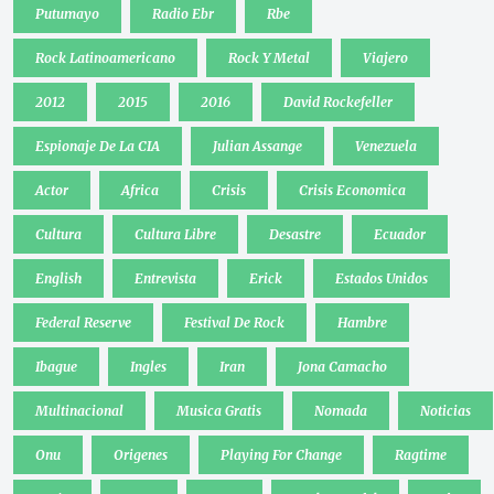
Putumayo
Radio Ebr
Rbe
Rock Latinoamericano
Rock Y Metal
Viajero
2012
2015
2016
David Rockefeller
Espionaje De La CIA
Julian Assange
Venezuela
Actor
Africa
Crisis
Crisis Economica
Cultura
Cultura Libre
Desastre
Ecuador
English
Entrevista
Erick
Estados Unidos
Federal Reserve
Festival De Rock
Hambre
Ibague
Ingles
Iran
Jona Camacho
Multinacional
Musica Gratis
Nomada
Noticias
Onu
Origenes
Playing For Change
Ragtime