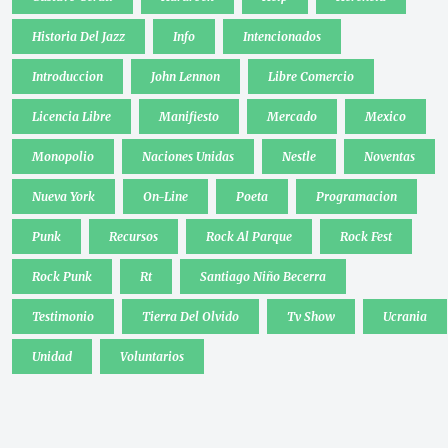
Historia Del Jazz
Info
Intencionados
Introduccion
John Lennon
Libre Comercio
Licencia Libre
Manifiesto
Mercado
Mexico
Monopolio
Naciones Unidas
Nestle
Noventas
Nueva York
On-Line
Poeta
Programacion
Punk
Recursos
Rock Al Parque
Rock Fest
Rock Punk
Rt
Santiago Niño Becerra
Testimonio
Tierra Del Olvido
Tv Show
Ucrania
Unidad
Voluntarios